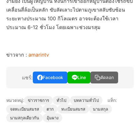
งามยิ่ง เป็นผู้ใหญ่บ้าน ทั้งนี้การเข้าออกหมู่บ้านต้องใช้รถขับ
เคลื่อนสี่ล้อเป็นหลัก ขับลัดเลาะไปตามภูเขาสลับซับซ้อน
ระยะทางประมาณ 100 กิโลเมตร อาจจะต้องใช้เวลา
ประมาณ 6-12 ชั่วโมง โดยเฉพาะช่วงมรสุม
ข่าวจาก :
amarintv
แชร์:
Facebook
Line
คัดลอก
หมวดหมู่:
แท็ก:
ข่าวราชการ
ทั่วไป
บทความทั่วไป
จดทะเบียนสมรส
ตาก
ทะเบียนสมรส
นามสกุล
นามสกุลเดียวกัน
อุ้มผาง