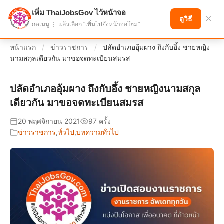
เพิ่ม ThaiJobsGov ไว้หน้าจอ
แบ่งปันโอกาส เพื่ออนาคตที่ก้าวหน้า
×
ดูวิธี
กดเมนู ⋮ แล้วเลือก "เพิ่มไปยังหน้าจอโฮม"
หน้าแรก
/
ข่าวราชการ
/
ปลัดอำเภออุ้มผาง ถึงกับอึ้ง ชายหญิง
นามสกุลเดียวกัน มาขอจดทะเบียนสมรส
ปลัดอำเภออุ้มผาง ถึงกับอึ้ง ชายหญิงนามสกุล
เดียวกัน มาขอจดทะเบียนสมรส
20 พฤศจิกายน 2021
97 ครั้ง
ข่าวราชการ
,
ทั่วไป
,
บทความทั่วไป