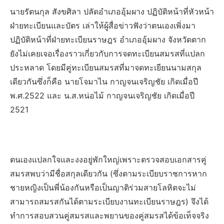
นายรัตนกุล สังขศิลา ปลัดอำเภออุ้มผาง ปฏิบัติหน้าที่หัวหน้า
ฝ่ายทะเบียนและบัตร เล่าให้ผู้สื่อข่าวฟังว่าตนเองเพิ่งมา
ปฏิบัติหน้าที่ฝ่ายทะเบียนราษฎร อำเภออุ้มผาง จังหวัดตาก
ยังไม่เคยเจอเรื่องราวเกี่ยวกับการจดทะเบียนสมรสที่แปลก
ประหลาด โดยมีคู่ทะเบียนสมรสที่มาจดทะเยียนนามสกุล
เดียวกันซึ่งก็คือ นายโจมาไน กาญจนเจริญชัย เกิดเมื่อปี
พ.ศ.2522 และ น.ส.หน่อไม้ กาญจนเจริญชัย เกิดเมื่อปี
2521
ตนเองแปลกใจและงงอยู่พักใหญ่เพราะตรวจสอบเอกสารคู่
สมรสพบว่ามีชื่อสกุลเดียวกัน (ซึ่งตามระเบียบราชการหาก
ชายหญิงเป็นพี่น้องกันหรือเป็นญาติร่วมสายโลหิตจะไม่
สามารถสมรสกันได้ตามระเบียบงานทะเบียนราษฎร) จึงได้
ทำการสอบสวนคู่สมรสและพยานของคู่สมรสได้ข้อเท็จจริง