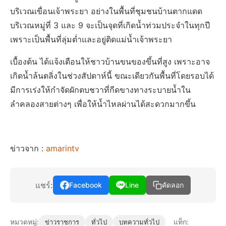
บริเวณเขื่อนเจ้าพระยา อย่างในพื้นที่ชุมชนบ้านตากแดด
บริเวณหมู่ที่ 3 และ 9 จะเป็นจุดที่เกิดน้ำท่วมประจำในทุกปี
เพราะเป็นพื้นที่ลุ่มต่ำและอยู่ติดแม่น้ำเจ้าพระยา
เบื้องต้น ได้แจ้งเตือนให้ชาวบ้านขนของขึ้นที่สูง เพราะอาจ
เกิดน้ำล้นตลิ่งในช่วงสัปดาห์นี้ ขณะเดียวกันพื้นที่โดยรอบได้
มีการเร่งให้กำจัดผักตบชวาที่กีดขางทางระบายน้ำใน
ลำคลองสายต่างๆ เพื่อให้น้ำไหลผ่านได้สะดวกมากขึ้น
ข่าวจาก :
amarintv
แชร์:
Facebook
Line
คัดลอก
หมวดหมู่:
แท็ก:
ข่าวราชการ
ทั่วไป
บทความทั่วไป