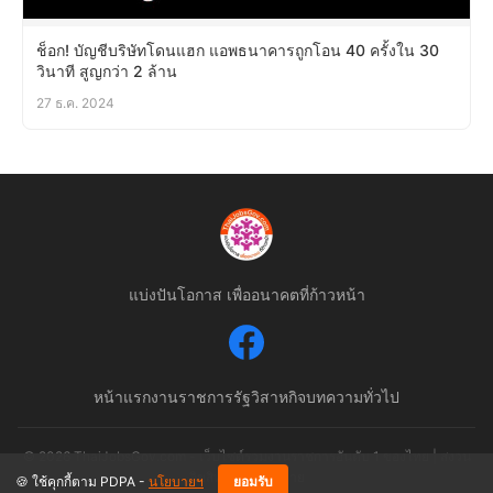
ช็อก! บัญชีบริษัทโดนแฮก แอพธนาคารถูกโอน 40 ครั้งใน 30
วินาที สูญกว่า 2 ล้าน
27 ธ.ค. 2024
แบ่งปันโอกาส เพื่ออนาคตที่ก้าวหน้า
หน้าแรก
งานราชการ
รัฐวิสาหกิจ
บทความทั่วไป
© 2026 ThaiJobsGov.com - เว็บไซต์รวมงานราชการอันดับ 1 ของไทย | สงวน
ลิขสิทธิ์ตามกฎหมาย
🍪 ใช้คุกกี้ตาม PDPA -
นโยบายฯ
ยอมรับ