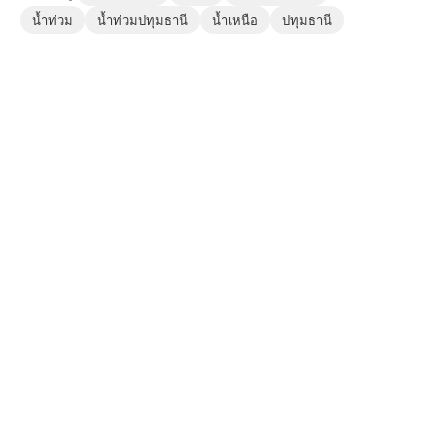
น้ำท่วม
น้ำท่วมปทุมธานี
น้ำเหนือ
ปทุมธานี