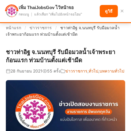
เพิ่ม ThaiJobsGov ไว้หน้าจอ
แบ่งปันโอกาส เพื่ออนาคตที่ก้าวหน้า
×
ดูวิธี
กดเมนู ⋮ แล้วเลือก "เพิ่มไปยังหน้าจอโฮม"
หน้าแรก
/
ข่าวราชการ
/
ชาวท่าอิฐ จ.นนทบุรี รับมือมวลน้ำ
เจ้าพระยาก้อนแรก ท่วมบ้านตั้งแต่เช้ามืด
ชาวท่าอิฐ จ.นนทบุรี รับมือมวลน้ำเจ้าพระยา
ก้อนแรก ท่วมบ้านตั้งแต่เช้ามืด
28 กันยายน 2021
55 ครั้ง
ข่าวราชการ
,
ทั่วไป
,
บทความทั่วไป