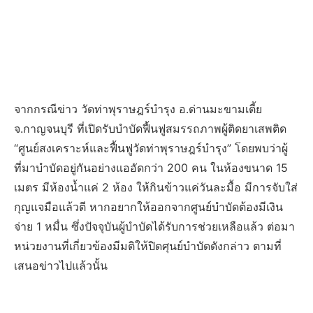
จากกรณีข่าว วัดท่าพุราษฎร์บำรุง อ.ด่านมะขามเตี้ย
จ.กาญจนบุรี ที่เปิดรับบำบัดฟื้นฟูสมรรถภาพผู้ติดยาเสพติด
“ศูนย์สงเคราะห์และฟื้นฟูวัดท่าพุราษฎร์บำรุง” โดยพบว่าผู้
ที่มาบำบัดอยู่กันอย่างแออัดกว่า 200 คน ในห้องขนาด 15
เมตร มีห้องน้ำแค่ 2 ห้อง ให้กินข้าวแค่วันละมื้อ มีการจับใส่
กุญแจมือแล้วตี หากอยากให้ออกจากศูนย์บำบัดต้องมีเงิน
จ่าย 1 หมื่น ซึ่งปัจจุบันผู้บำบัดได้รับการช่วยเหลือแล้ว ต่อมา
หน่วยงานที่เกี่ยวข้องมีมติให้ปิดศุนย์บำบัดดังกล่าว ตามที่
เสนอข่าวไปแล้วนั้น