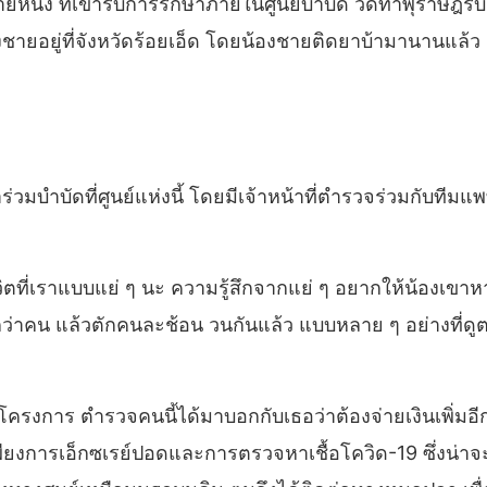
ายหนึ่ง ที่เข้ารับการรักษาภายในศูนย์บำบัด วัดท่าพุราษฎร
งชายอยู่ที่จังหวัดร้อยเอ็ด โดยน้องชายติดยาบ้ามานานแล้ว 
วมบำบัดที่ศูนย์แห่งนี้ โดยมีเจ้าหน้าที่ตำรวจร่วมกับทีม
วิตที่เราแบบแย่ ๆ นะ ความรู้สึกจากแย่ ๆ อยากให้น้องเขา
0 กว่าคน แล้วตักคนละช้อน วนกันแล้ว แบบหลาย ๆ อย่างที่ดูต
่วมโครงการ ตำรวจคนนี้ได้มาบอกกับเธอว่าต้องจ่ายเงินเพิ่
งการเอ็กซเรย์ปอดและการตรวจหาเชื้อโควิด-19 ซึ่งน่าจะมีค