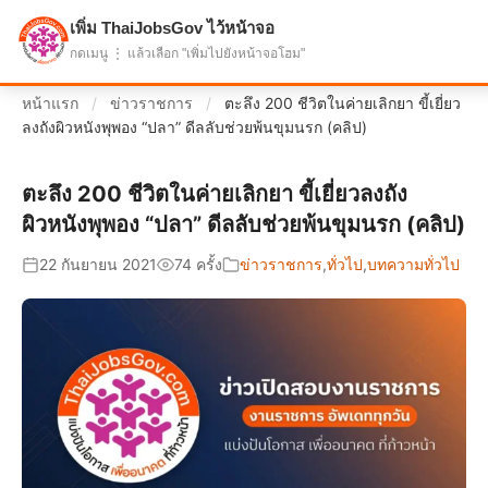
เพิ่ม ThaiJobsGov ไว้หน้าจอ
แบ่งปันโอกาส เพื่ออนาคตที่ก้าวหน้า
กดเมนู ⋮ แล้วเลือก "เพิ่มไปยังหน้าจอโฮม"
หน้าแรก
/
ข่าวราชการ
/
ตะลึง 200 ชีวิตในค่ายเลิกยา ขี้เยี่ยว
ลงถังผิวหนังพุพอง “ปลา” ดีลลับช่วยพ้นขุมนรก (คลิป)
ตะลึง 200 ชีวิตในค่ายเลิกยา ขี้เยี่ยวลงถัง
ผิวหนังพุพอง “ปลา” ดีลลับช่วยพ้นขุมนรก (คลิป)
22 กันยายน 2021
74 ครั้ง
ข่าวราชการ
,
ทั่วไป
,
บทความทั่วไป