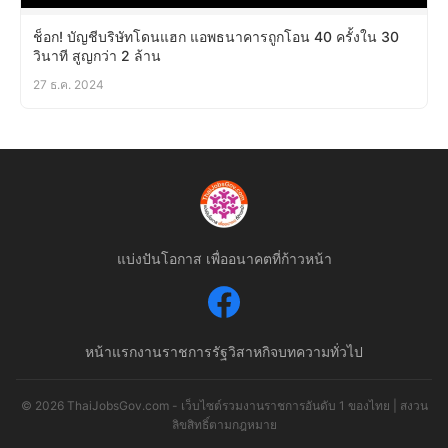
ช็อก! บัญชีบริษัทโดนแฮก แอพธนาคารถูกโอน 40 ครั้งใน 30
วินาที สูญกว่า 2 ล้าน
27 ธ.ค. 2024
แบ่งปันโอกาส เพื่ออนาคตที่ก้าวหน้า
หน้าแรก
งานราชการ
รัฐวิสาหกิจ
บทความทั่วไป
© 2026 ThaiJobsGov.com - เว็บไซต์รวมงานราชการอันดับ 1 ของไทย | สงวน
ลิขสิทธิ์ตามกฎหมาย