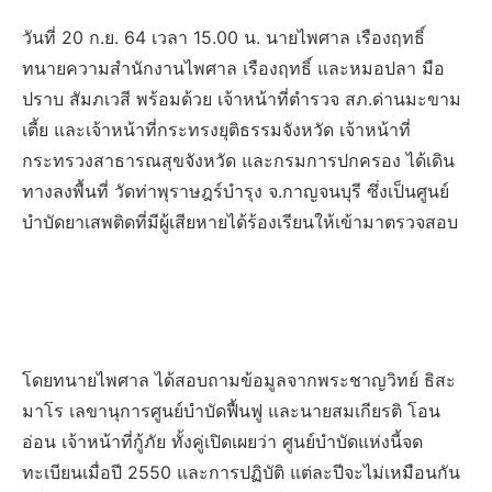
วันที่ 20 ก.ย. 64 เวลา 15.00 น. นายไพศาล เรืองฤทธิ์
ทนายความสำนักงานไพศาล เรืองฤทธิ์ และหมอปลา มือ
ปราบ สัมภเวสี พร้อมด้วย เจ้าหน้าที่ตำรวจ สภ.ด่านมะขาม
เตี้ย และเจ้าหน้าที่กระทรงยุติธรรมจังหวัด เจ้าหน้าที่
กระทรวงสาธารณสุขจังหวัด และกรมการปกครอง ได้เดิน
ทางลงพื้นที่ วัดท่าพุราษฎร์บำรุง จ.กาญจนบุรี ซึ่งเป็นศูนย์
บำบัดยาเสพติดที่มีผู้เสียหายได้ร้องเรียนให้เข้ามาตรวจสอบ
โดยทนายไพศาล ได้สอบถามข้อมูลจากพระชาญวิทย์ ธิสะ
มาโร เลขานุการศูนย์บำบัดฟื้นฟู และนายสมเกียรติ โอน
อ่อน เจ้าหน้าที่กู้ภัย ทั้งคู่เปิดเผยว่า ศูนย์บำบัดแห่งนี้จด
ทะเบียนเมื่อปี 2550 และการปฏิบัติ แต่ละปีจะไม่เหมือนกัน