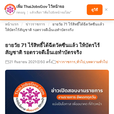
เพิ่ม ThaiJobsGov ไว้หน้าจอ
แบ่งปันโอกาส เพื่ออนาคตที่ก้าวหน้า
×
ดูวิธี
กดเมนู ⋮ แล้วเลือก "เพิ่มไปยังหน้าจอโฮม"
หน้าแรก
/
ข่าวราชการ
/
ยายวัย 71 ไร้สิทธิ์ได้ฉีดวัคซีนแล้ว
ให้บัตรไร้สัญชาติ รอตรวจดีเอ็นเอทำบัตรจริง
ยายวัย 71 ไร้สิทธิ์ได้ฉีดวัคซีนแล้ว ให้บัตรไร้
สัญชาติ รอตรวจดีเอ็นเอทำบัตรจริง
21 กันยายน 2021
50 ครั้ง
ข่าวราชการ
,
ทั่วไป
,
บทความทั่วไป