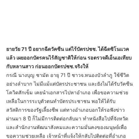
ยายวัย 71 ปี อยากฉีดวัคซีน แต่ไร้บัตรปชช. ได้ฉีดซิโนแวค
แล้ว เผยออกบัตรคนไร้สัญชาติให้ก่อน รอตรวจดีเอ็นเอเทียบ
กับหลานสาว ก่อนออกบัตรปชช.จริงให้
กรณี นางบุญ ชามัด อายุ 71 ปี ชาวจ.หนองบัวลำภู ใช้ชีวิต
อย่างลำบาก ไม่มีแม้แต่บัตรประชาชน และยังไม่ได้รับวัคซีน
โควิดสักเข็ม เคยนำเอกสารไปหาอำเภอ เพื่อขอความช่วย
เหลือในการระบุตัวตนทำบัตรประชาชน พอให้ได้รับ
สวัสดิการของรัฐเลี้ยงชีพ แต่ทางอำเภอบอกให้รอฟังข่าว
ผ่านมา 8 ปี ก็ไม่มีการติดต่อกลับมา ทำหนังสือไปที่จังหวัด
และสำนักงานพัฒนาสังคมและความมั่นคงของมนุษย์เพื่อ
ขอความช่วยเหลือ เจ้าหน้าที่แจ้งให้กลับไปติดต่อที่อำเภอ