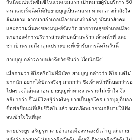
วันนี้จะเป็นวัคซีนซิโนแวคเข็มแรก เป้าหมายผู้รับบริการ 50
คน และเริ่มฉีดให้กับยายบุญเป็นคนแรก ท่ามกลางกำลังใจ
ล้นหลาม จากนายอำเภอเมืองหนองบัวลำภู พัฒนาสังคม
และความมั่นคงของมนุษย์จังหวัด สาธารณสุขอำเภอเมือง
นายกองค์การบริหารส่วนตำบลบ้านพร้าว เจ้าหน้าที่ และ
ชาวบ้านรวมถึงกลุ่มเปราะบางที่เข้ารับการฉีดในวันนี้
ยายบุญ กล่าวภายหลังฉีดวัคซีนว่า ‘เจ็บนิดนึง’
เมื่อถามว่า ดีใจหรือไม่ที่มีบัตร ยายบุญ กล่าวว่า ดีใจ แต่ไม่
มากนัก อยากได้บัตรจริงๆ มากกว่า ซึ่งเจ้าหน้าที่ก็บอกว่ารอ
ไปตรวจดีเอ็นเอก่อน ยายบุญทำท่างง เพราะไม่เข้าใจ จึง
อธิบายว่า ก็ไม่มีใครรู้ว่าจริงๆ ยายเป็นลูกใคร ยายบุญก็บอก
ชื่อพ่อชื่อแม่ที่เสียชีวิตไปแล้ว จนท.จึงพยายามอธิบายให้ฟัง
จนเข้าใจในที่สุด
นายประยูร อรัญรุท นายอำเภอเมืองหนองบัวลำภู เล่าภาย
หลังว่า ยายบุญไม่อยากฉีดวัคซีน ทั้งๆที่ ร้องขอฉีดวัคซีนไป