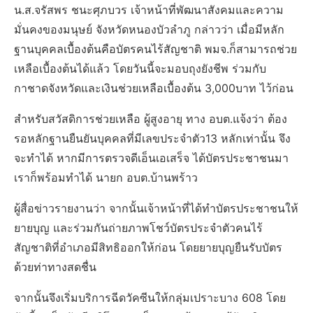
น.ส.จรัสพร ชนะศุภบวร เจ้าหน้าที่พัฒนาสังคมและความ
มั่นคงของมนุษย์ จังหวัดหนองบัวลำภู กล่าวว่า เมื่อมีหลัก
ฐานบุคคลเบื้องต้นคือบัตรคนไร้สัญชาติ พมจ.ก็สามารถช่วย
เหลือเบื้องต้นได้แล้ว โดยวันนี้จะมอบถุงยังชีพ ร่วมกับ
กาชาดจังหวัดและเงินช่วยเหลือเบื้องต้น 3,000บาท ไว้ก่อน
สำหรับสวัสดิการช่วยเหลือ ผู้สูงอายุ ทาง อบต.แจ้งว่า ต้อง
รอหลักฐานยืนยันบุคคลที่มีเลขประจำตัว13 หลักเท่านั้น จึง
จะทำได้ หากมีการตรวจดีเอ็นเอเสร็จ ได้บัตรประชาชนมา
เราก็พร้อมทำได้ นายก อบต.บ้านพร้าว
ผู้สื่อข่าวรายงานว่า จากนั้นเจ้าหน้าที่ได้ทำบัตรประชาชนให้
ยายบุญ และร่วมกันถ่ายภาพโชว์บัตรประจำตัวคนไร้
สัญชาติที่อำเภอมีสิทธิออกให้ก่อน โดยยายบุญยืนรับบัตร
ด้วยท่าทางสดชื่น
จากนั้นจึงเริ่มบริการฉีดวัคซีนให้กลุ่มเปราะบาง 608 โดย