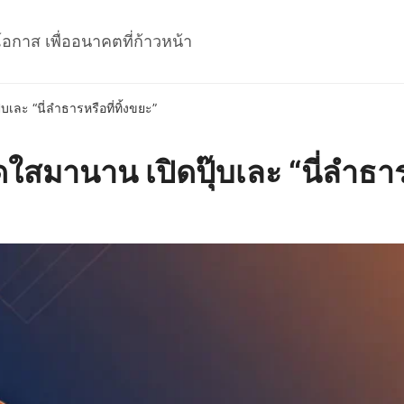
โอกาส เพื่ออนาคตที่ก้าวหน้า
ละ “นี่ลำธารหรือที่ทิ้งขยะ”
สมานาน เปิดปุ๊บเละ “นี่ลำธารห