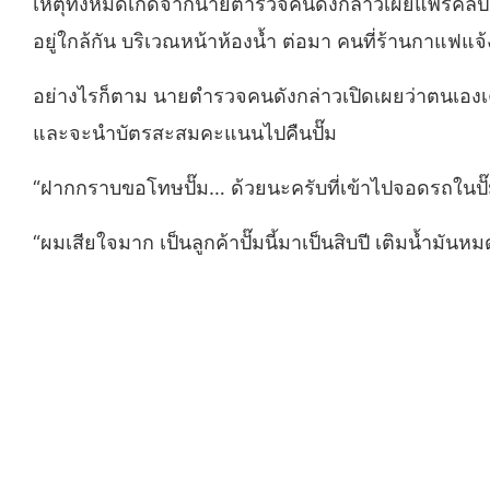
เหตุทั้งหมดเกิดจากนายตำรวจคนดังกล่าวเผยแพร่คลิปและ
อยู่ใกล้กัน บริเวณหน้าห้องน้ำ ต่อมา คนที่ร้านกาแฟแจ้
อย่างไรก็ตาม นายตำรวจคนดังกล่าวเปิดเผยว่าตนเองเคยเต
และจะนำบัตรสะสมคะแนนไปคืนปั๊ม
“ฝากกราบขอโทษปั๊ม… ด้วยนะครับที่เข้าไปจอดรถในปั
“ผมเสียใจมาก เป็นลูกค้าปั๊มนี้มาเป็นสิบปี เติมน้ำมั