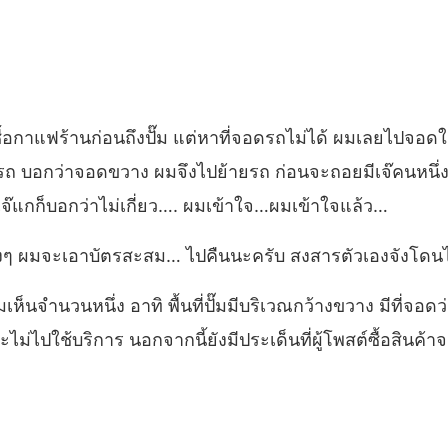
อกาแฟร้านก่อนถึงปั๊ม แต่หาที่จอดรถไม่ได้ ผมเลยไปจอดในป
ถ บอกว่าจอดขวาง ผมจึงไปย้ายรถ ก่อนจะถอยมีเจ๊คนหนึ่ง
ะ เจ๊แกก็บอกว่าไม่เกี่ยว…. ผมเข้าใจ…ผมเข้าใจแล้ว…
างๆ ผมจะเอาบัตรสะสม… ไปคืนนะครับ สงสารตัวเองจังโดนไ
ห็นจำนวนหนึ่ง อาทิ พื้นที่ปั๊มมีบริเวณกว้างขวาง มีที่จอดว่
ดจะไม่ไปใช้บริการ นอกจากนี้ยังมีประเด็นที่ผู้โพสต์ซื้อสินค