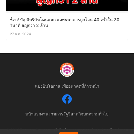
ช็อก! บัญชีบริษัทโดนแฮก แอพธนาคารถูกโอน 40 ครั้งใน 30
วินาที สูญกว่า 2 ล้าน
27 ธ.ค. 2024
แบ่งปันโอกาส เพื่ออนาคตที่ก้าวหน้า
หน้าแรก
งานราชการ
รัฐวิสาหกิจ
บทความทั่วไป
© 2026 ThaiJobsGov.com - เว็บไซต์รวมงานราชการอันดับ 1 ของไทย | สงวน