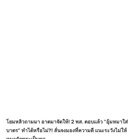
โยมหลิวถามมา อาตมาจัดให้! 2 พส. ตอบแล้ว “อุ้มหมาใส่
บาตร” ทำได้หรือไม่?! ลั่นจงมองที่ความดี แนะระวังไม่ให้