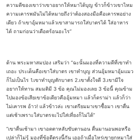
ความดีของเขาว่าเขาอยากให้หมาได้บุญ ข้าวก็ข้าวเขาไหม
ความเคารพมันไม่ได้หมายถึงว่าต้องสองมือคือเคารพอย่าง
เดียว ถ้าเขาอุ้มหมาแล้วเขาสามารถใส่บาตรได้ ใส่อาหาร
ได้ ถามก่อนว่าเดือดร้อนอะไร”
ด้าน พระมหาสมปอง เสริมว่า “ฉะนั้นมองที่ความดีที่เขาทำ
เถอะ ประเด็นคือเขาใส่บาตร เขาทำบุญ ส่วนอุ้มหมาอุ้มแมว
ก็ไม่เป็นไร 1.เขาทำบุญตักบาตร 2.เขาตั้งใจดี 3.เขามีใจ
อยากให้ทาน สมมติมี 3 ข้อ คุณไม่มองเลย 3 ข้อนี้ คุณข้าม
ไปมองข้อเสียเขาข้อเดียวคืออุ้มหมา แล้วก็ดราม่า แล้วก็ว่า
ไม่เคารพ อ้าว! แล้วข้าวล่ะ เขาเตรียมมาเขาซื้อมา เขาตื่น
แต่เช้าเพราะใส่บาตรจะไปใส่เที่ยงก็ไม่ได้”
“เขาตื่นเช้ามา เขาอดตาหลับขับตานอน ตื่นมานอนพอหรือ
เปล่าก็ไม่รู้ มองที่ข้อดีตรงนี้กัน เออถ้าเมื่อไหร่เขายกหมาใส่