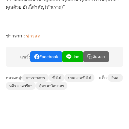
คุณด้วย อันนี้สำคัญ(หัวเราะ)”
ข่าวจาก :
ข่าวสด
แชร์:
Facebook
Line
คัดลอก
หมวดหมู่:
แท็ก:
ข่าวราชการ
ทั่วไป
บทความทั่วไป
2พส.
หลิว อาจารียา
อุ้มหมาใส่บาตร