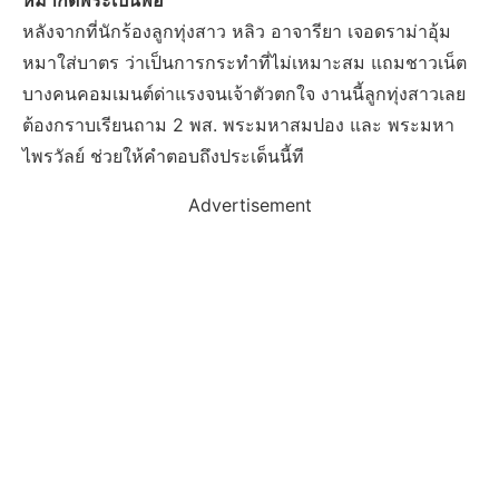
หมากัดพระเป็นพอ
หลังจากที่นักร้องลูกทุ่งสาว หลิว อาจารียา เจอดราม่าอุ้ม
หมาใส่บาตร ว่าเป็นการกระทำที่ไม่เหมาะสม แถมชาวเน็ต
บางคนคอมเมนต์ด่าแรงจนเจ้าตัวตกใจ งานนี้ลูกทุ่งสาวเลย
ต้องกราบเรียนถาม 2 พส. พระมหาสมปอง และ พระมหา
ไพรวัลย์ ช่วยให้คำตอบถึงประเด็นนี้ที
Advertisement