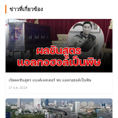
ข่าวที่เกี่ยวข้อง
เปิดผลชันสูตร แบงค์เลสเตอร์ พบ แอลกอฮอล์เป็นพิษ
27 ธ.ค. 2024