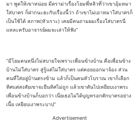
มา พูดให้เขาหน่อย มีดราม่าเรื่องโยมพี่หลิวที่ว่าเขาอุ้มหมา
ใส่บาตร ก็ฝากนะฮะกับเรื่องนี้ว่า ถ้าเขาไม่เอาหมาใส่บาตรก็
เป็นใช้ได้ สภาพ(หัวเราะ) เคยมีคนถามผมเรื่องใส่บาตรนี่
แหละครับอาจารย์ผมจะเล่าให้ฟัง”
“มีโยมคนหนึ่งไม่สบายใจเพราะเพื่อนข้างบ้าน คือเพื่อนข้าง
บ้านไม่ใส่บาตร สู่รู้แต่ไม่ใส่บาตร แต่คอยออกมาจ้อง ส่วน
คนที่ใส่อยู่บ้านตรงข้าม แล้วก็เป็นคนหัวโบราณ เขาก็เลือก
ทิศแต่สงสัยเขาจะยืนทิศไม่ถูก แล้วเขาดันไปเหยียบเงาพระ
เพื่อนข้างบ้านก็บอกว่า เนี่ยเธอไม่ได้บุญหรอกตักบาตรอย่าง
เนี้ย เหยียบเงาพระบาป”
Advertisement