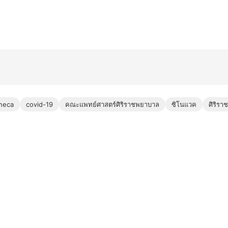
neca
covid-19
คณะแพทย์ศาสตร์ศิริราชพยาบาล
ซิโนแวค
ศิริราช