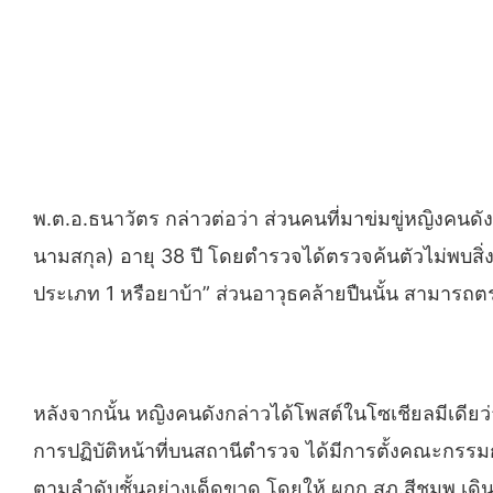
พ.ต.อ.ธนาวัตร กล่าวต่อว่า ส่วนคนที่มาข่มขู่หญิงคน
นามสกุล) อายุ 38 ปี โดยตำรวจได้ตรวจค้นตัวไม่พบส
ประเภท 1 หรือยาบ้า” ส่วนอาวุธคล้ายปืนนั้น สามารถตร
หลังจากนั้น หญิงคนดังกล่าวได้โพสต์ในโซเชียลมีเดียว่
การปฏิบัติหน้าที่บนสถานีตำรวจ ได้มีการตั้งคณะกรรม
ตามลำดับชั้นอย่างเด็ดขาด โดยให้ ผกก.สภ.สีชมพู เด