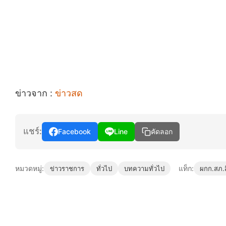
ข่าวจาก :
ข่าวสด
แชร์:
Facebook
Line
คัดลอก
หมวดหมู่:
แท็ก:
ข่าวราชการ
ทั่วไป
บทความทั่วไป
ผกก.สภ.ส