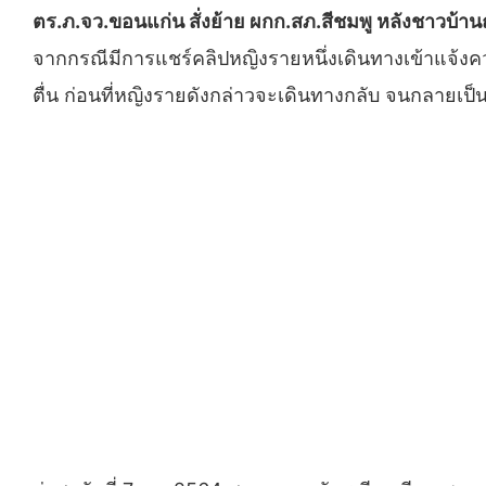
ตร.ภ.จว.ขอนแก่น สั่งย้าย ผกก.สภ.สีชมพู หลังชาวบ้าน
จากกรณีมีการแชร์คลิปหญิงรายหนึ่งเดินทางเข้าแจ้งควา
ตื่น ก่อนที่หญิงรายดังกล่าวจะเดินทางกลับ จนกลายเป็น