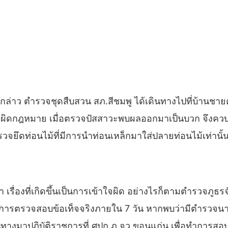
ดังกล่าว ตำรวจชุดสืบสวน สภ.สีชมพู ได้เดินทางไปที่บ้านช
ิ่งผิดกฎหมาย เมื่อตรวจปัสสาวะพบผลออกมาเป็นบวก จึงคว
วจยึดท่อนไม้ที่มีการนำท่อนเหล็กมาใส่ปลายท่อนไม้เท่านั้
า เรื่องที่เกิดขึ้นเป็นการเข้าใจผิด อย่างไรก็ตามตำรวจภู
การตรวจสอบข้อเท็จจริงภายใน 7 วัน หากพบว่ามีตำรวจนายใ
ินทางมาปฏิบัติราชการที่ ศปก.ภ.จว.ขอนแก่น เพื่อทำการส