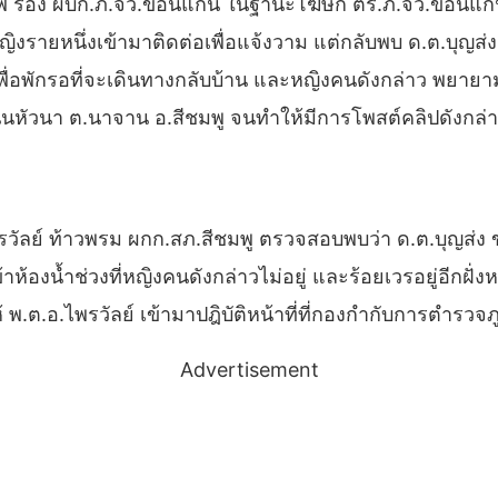
ุมแพ รอง ผบก.ภ.จว.ขอนแก่น ในฐานะโฆษก ตร.ภ.จว.ขอนแก่น
ญิงรายหนึ่งเข้ามาติดต่อเพื่อแจ้งวาม แต่กลับพบ ด.ต.บุญส
ื่อพักรอที่จะเดินทางกลับบ้าน และหญิงคนดังกล่าว พยายาม
 บ.โนนหัวนา ต.นาจาน อ.สีชมพู จนทำให้มีการโพสต์คลิปดังกล่
รวัลย์ ท้าวพรม ผกก.สภ.สีชมพู ตรวจสอบพบว่า ด.ต.บุญส่ง ข
าห้องน้ำช่วงที่หญิงคนดังกล่าวไม่อยู่ และร้อยเวรอยู่อีกฝั่
้ พ.ต.อ.ไพรวัลย์ เข้ามาปฎิบัติหน้าที่ที่กองกำกับการตำร
Advertisement