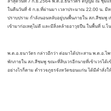
ล่าสุดวันที่ 7 ก.ย.2564 พ.ต.อ.ธนาวัตร ดีบุญมี ณ ช
ในคืนวันที่ 4 ก.ย.ที่ผ่านมา เวลาประมาณ 22.00 น. มีห
ปราบปราม กำลังนอนหลับอยู่บนพื้นภายใน สภ.สีชมพู เพ
เข้ามาก่อเหตุไม่ดี และมีสิ่งคล้ายอาวุธปืน ในพื้นที่
พ.ต.อ.ธนาวัตร กล่าวอีกว่า ต่อมาได้ประสาน พ.ต.อ.ไพ
พักภายใน สภ.สีชมพู ขณะที่สิบเวรอีกนายที่เข้าเวรได้เข้
อย่างไรก็ตาม ตำรวจภูธรจังหวัดขอนแก่น ได้มีคำสั่งให