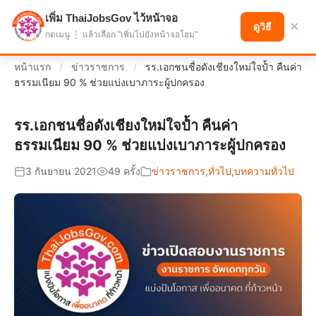
เพิ่ม ThaiJobsGov ไว้หน้าจอ
แบ่งปันโอกาส เพื่ออนาคตที่ก้าวหน้า
×
ดูวิธี
กดเมนู ⋮ แล้วเลือก "เพิ่มไปยังหน้าจอโฮม"
หน้าแรก
/
ข่าวราชการ
/
รร.เอกชนชื่อดังเชียงใหม่ใจป้ำ คืนค่า
ธรรมเนียม 90 % ช่วยแบ่งเบาภาระผู้ปกครอง
รร.เอกชนชื่อดังเชียงใหม่ใจป้ำ คืนค่า
ธรรมเนียม 90 % ช่วยแบ่งเบาภาระผู้ปกครอง
3 กันยายน 2021
49 ครั้ง
ข่าวราชการ
,
ทั่วไป
,
บทความทั่วไป