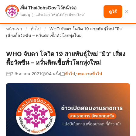
เพิ่ม ThaiJobsGov ไว้หน้าจอ
แบ่งปันโอกาส เพื่ออนาคตที่ก้าวหน้า
×
ดูวิธี
กดเมนู ⋮ แล้วเลือก "เพิ่มไปยังหน้าจอโฮม"
หน้าแรก
/
ทั่วไป
/
WHO จับตา โควิด 19 สายพันธุ์ใหม่ “มิว”
เสี่ยงดื้อวัคซีน – หวั่นติดเชื้อทั่วโลกพุ่งใหม่
WHO จับตา โควิด 19 สายพันธุ์ใหม่ “มิว” เสี่ยง
ดื้อวัคซีน – หวั่นติดเชื้อทั่วโลกพุ่งใหม่
2 กันยายน 2021
94 ครั้ง
ทั่วไป
,
บทความทั่วไป