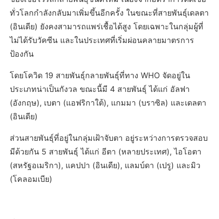
ทั่วโลกกำลังกลับมาเพิ่มขึ้นอีกครั้ง ในขณะที่สายพันธ์ุเดลตา
(อินเดีย) ยังคงสามารถแพร่เชื้อได้สูง โดยเฉพาะในกลุ่มผู้ที่
ไม่ได้รับวัคซีน และในประเทศที่เริ่มผ่อนคลายมาตรการ
ป้องกัน
โดยโควิด 19 สายพันธุ์กลายพันธุ์ที่ทาง WHO จัดอยู่ใน
ประเภทน่าเป็นกังวล ขณะนี้มี 4 สายพันธุ์ ได้แก่ อัลฟา
(อังกฤษ), เบตา (แอฟริกาใต้), แกมมา (บราซิล) และเดลตา
(อินเดีย)
ส่วนสายพันธุ์ที่อยู่ในกลุ่มเฝ้าจับตา อยู่ระหว่างการตรวจสอบ
มีด้วยกัน 5 สายพันธุ์ ได้แก่ อีตา (หลายประเทศ), ไอโอตา
(สหรัฐอเมริกา), แคปปา (อินเดีย), แลมบ์ดา (เปรู) และมิว
(โคลอมเบีย)