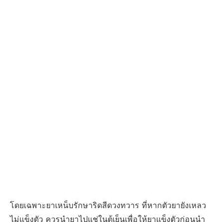
โดยเฉพาะยาเหน็บรักษาริดสีดวงทวาร ที่หากตัวยายังเหลว
ไม่แข็งตัว ควรนำยาไปแช่ในตู้เย็นเพื่อให้ยาแข็งตัวก่อนนำ