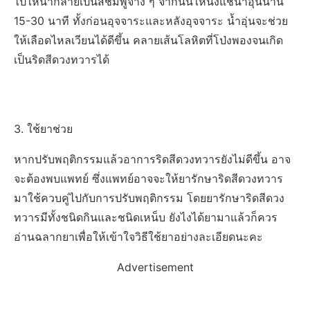
ไปให้น้ำกลายเป็นสีชมพูจาง ๆ จากนั้นให้นั่งแช่น้ำอุ่นนาน
15-30 นาที ทั้งก่อนอุจจาระและหลังอุจจาระ น้ำอุ่นจะช่วย
ให้เลือดไหลเวียนได้ดีขึ้น คลายเส้นโลหิตที่โป่งพองจนเกิด
เป็นริดสีดวงทวารได้
3. ใช้ยาช่วย
หากปรับพฤติกรรมแล้วอาการริดสีดวงทวารยังไม่ดีขึ้น อาจ
จะต้องพบแพทย์ ซึ่งแพทย์อาจจะให้ยารักษาริดสีดวงทวาร
มาใช้ควบคู่ไปกับการปรับพฤติกรรม โดยยารักษาริดสีดวง
ทวารมีทั้งชนิดกินและชนิดเหน็บ ยังไงได้ยามาแล้วก็ควร
อ่านฉลากยาเพื่อให้เข้าใจวิธีใช้ยาอย่างละเอียดนะคะ
Advertisement