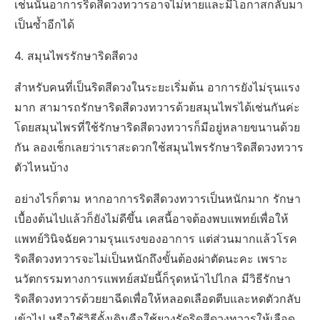
เช่นนั้นอาการริดสีดวงทวารอาจไม่หายและมีโอกาสกลับมา
เป็นซ้ำอีกได้
4. สมุนไพรรักษาริดสีดวง
สำหรับคนที่เป็นริดสีดวงในระยะเริ่มต้น อาการยังไม่รุนแรง
มาก สามารถรักษาริดสีดวงทวารด้วยสมุนไพรได้เช่นกันค่ะ
โดยสมุนไพรที่ใช้รักษาริดสีดวงทวารก็มีอยู่หลายขนานด้วย
กัน ลองเช็กเลยว่าเราสะดวกใช้สมุนไพรรักษาริดสีดวงทวาร
ตัวไหนบ้าง
อย่างไรก็ตาม หากอาการริดสีดวงทวารเป็นหนักมาก รักษา
เบื้องต้นไปแล้วก็ยังไม่ดีขึ้น เคสนี้อาจต้องพบแพทย์เพื่อให้
แพทย์วินิจฉัยความรุนแรงของอาการ แต่ส่วนมากแล้วโรค
ริดสีดวงทวารจะไม่เป็นหนักถึงขั้นต้องผ่าตัดนะคะ เพราะ
นวัตกรรมทางการแพทย์สมัยนี้ก็รุดหน้าไปไกล มีวิธีรักษา
ริดสีดวงทวารด้วยยาฉีดเพื่อให้หลอดเลือดตีบและหดตัวกลับ
เข้าไป หรือใช้วิธีดั้งเดิมคือใช้ยางรัดริดสีดวงทวารให้เลือด