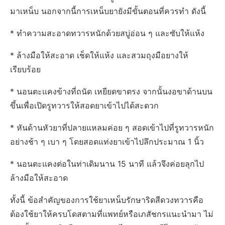
มาเหน็บ นอกจากนี้การเหน็บยายังมีขั้นตอนที่ควรทำ ดังนี้
* ทำความสะอาดทวารหนักด้วยสบู่อ่อน ๆ และซับให้แห้ง
* ล้างมือให้สะอาด เช็ดให้แห้ง และสวมถุงมือยางให้
เรียบร้อย
* นอนตะแคงข้างที่ถนัด เหยียดขาตรง จากนั้นงอขาด้านบน
ขึ้นเพื่อเปิดรูทวารให้สอดยาเข้าไปได้สะดวก
* หันด้านหัวยาที่ปลายแหลมค่อย ๆ สอดเข้าไปที่รูทวารหนัก
อย่างช้า ๆ เบา ๆ โดยสอดแท่งยาเข้าไปลึกประมาณ 1 นิ้ว
* นอนตะแคงต่อในท่าเดิมนาน 15 นาที แล้วจึงค่อยลุกไป
ล้างมือให้สะอาด
ทั้งนี้ ข้อสำคัญของการใช้ยาเหน็บรักษาริดสีดวงทวารคือ
ต้องใช้ยาให้ครบโดสตามที่แพทย์หรือเภสัชกรแนะนำมา ไม่