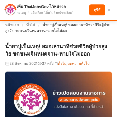
เพิ่ม ThaiJobsGov ไว้หน้าจอ
แบ่งปันโอกาส เพื่ออนาคตที่ก้าวหน้า
×
ดูวิธี
กดเมนู ⋮ แล้วเลือก "เพิ่มไปยังหน้าจอโฮม"
หน้าแรก
/
ทั่วไป
/
น้ำยาปูเป็นเหตุ! หมอเล่านาทีช่วยชีวิตผู้ป่วย
สูงวัย ซดขนมจีนหมดจาน-หายใจไม่ออก
น้ำยาปูเป็นเหตุ! หมอเล่านาทีช่วยชีวิตผู้ป่วยสูง
วัย ซดขนมจีนหมดจาน-หายใจไม่ออก
28 สิงหาคม 2021
37 ครั้ง
ทั่วไป
,
บทความทั่วไป