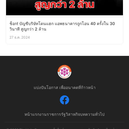
ช็อก! บัญชีบริษัทโดนแฮก แอพธนาคารถูกโอน 40 ครั้งใน 30
วินาที สูญกว่า 2 ล้าน
27 ธ.ค. 2024
แบ่งปันโอกาส เพื่ออนาคตที่ก้าวหน้า
หน้าแรก
งานราชการ
รัฐวิสาหกิจ
บทความทั่วไป