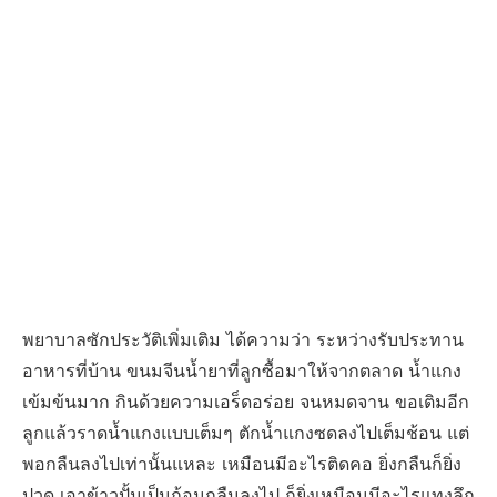
พยาบาลซักประวัติเพิ่มเติม ได้ความว่า ระหว่างรับประทาน
อาหารที่บ้าน ขนมจีนน้ำยาที่ลูกซื้อมาให้จากตลาด น้ำแกง
เข้มข้นมาก กินด้วยความเอร็ดอร่อย จนหมดจาน ขอเติมอีก
ลูกแล้วราดน้ำแกงแบบเต็มๆ ตักน้ำแกงซดลงไปเต็มช้อน แต่
พอกลืนลงไปเท่านั้นแหละ เหมือนมีอะไรติดคอ ยิ่งกลืนก็ยิ่ง
ปวด เอาข้าวปั้นเป็นก้อนกลืนลงไป ก็ยิ่งเหมือนมีอะไรแทงลึก