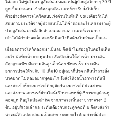
ไม่ออก ไม่พูดไม่จา ดูสับสนไปหมด เป็นผู้ป่วยสูงวัยอายุ 70 ปี
ถูกเข็นเปลนอน เข้าห้องฉุกเฉิน แพทย์เวรรีบสั่งให้เก็บ
ตัวอย่างส่งตรวจโควิดแบบเร่งด่วนในทันที ขณะเดียวกันได้
สอบถามประวัติจากผู้ป่วยแทบไม่ได้คำตอบอะไรเลย เพราะผู้
ป่วยดูสับสน เอามือจับลำคอตลอดเวลา แพทย์เวรพอจะ
เข้าใจได้ว่าน่าจะเจ็บคอหรือมีอะไรติดค้างในลำคอเป็นแน่
เมื่อผลตรวจโควิดออกมาเป็นลบ จึงเข้าไปส่องดูในคอไม่เห็น
อะไร มีเพียงน้ำลายฟูมปาก สั่งเปิดเส้นให้สารน้ำ ประเมิน
สัญญาณชีพ มีความดันสูงเล็กน้อย ชีพจรเร็ว ประเมิน
อาการปวดให้ระดับ 10 เต็ม10 อยู่เฉยๆก็ปวด กลืนน้ำลายยิ่ง
ปวดมาก ไม่ค่อยอยากพูดอะไร จึงสั่งให้งดน้ำอาหารทันที
และส่งเข้าห้องเอกซเรย์ที่อยู่ติดกัน เอกซเรย์ที่ส่วนลำคอ
และส่งภาพเอกซเรย์ผ่านไลน์ปรึกษาแพทย์ผู้เชี่ยวชาญด้านหู
คอจมูก ที่อยู่ในห้องผ่าตัด จากภาพจะเห็นเงาขาวๆจางๆ 2
ชิ้น อยู่บริเวณลำคอ ระดับเดียวกับกระดูกคอที่ 6 จึงสงสัยว่า
น่าจะมีสิ่งแปลกปลอมเป็นเศษกระดูกอะไรสักอย่างที่ผู้ป่วย