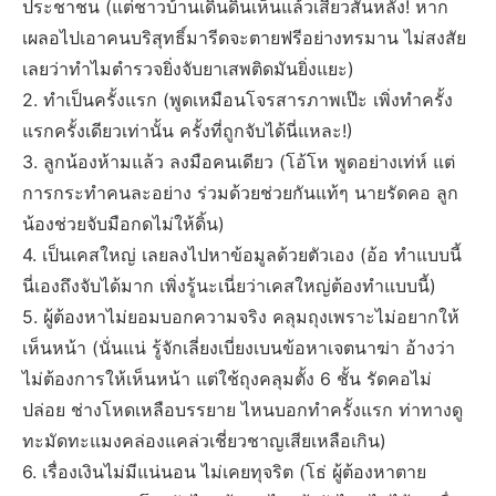
ประชาชน (แต่ชาวบ้านเดินดินเห็นแล้วเสียวสันหลัง! หาก
เผลอไปเอาคนบริสุทธิ์มารีดจะตายฟรีอย่างทรมาน ไม่สงสัย
เลยว่าทำไมตำรวจยิ่งจับยาเสพติดมันยิ่งแยะ)
2. ทำเป็นครั้งแรก (พูดเหมือนโจรสารภาพเป๊ะ เพิ่งทำครั้ง
แรกครั้งเดียวเท่านั้น ครั้งที่ถูกจับได้นี่แหละ!)
3. ลูกน้องห้ามแล้ว ลงมือคนเดียว (โอ้โห พูดอย่างเท่ห์ แต่
การกระทำคนละอย่าง ร่วมด้วยช่วยกันแท้ๆ นายรัดคอ ลูก
น้องช่วยจับมือกดไม่ให้ดิ้น)
4. เป็นเคสใหญ่ เลยลงไปหาข้อมูลด้วยตัวเอง (อ้อ ทำแบบนี้
นี่เองถึงจับได้มาก เพิ่งรู้นะเนี่ยว่าเคสใหญ่ต้องทำแบบนี้)
5. ผู้ต้องหาไม่ยอมบอกความจริง คลุมถุงเพราะไม่อยากให้
เห็นหน้า (นั่นแน่ รู้จักเลี่ยงเบี่ยงเบนข้อหาเจตนาฆ่า อ้างว่า
ไม่ต้องการให้เห็นหน้า แต่ใช้ถุงคลุมตั้ง 6 ชั้น รัดคอไม่
ปล่อย ช่างโหดเหลือบรรยาย ไหนบอกทำครั้งแรก ท่าทางดู
ทะมัดทะแมงคล่องแคล่วเชี่ยวชาญเสียเหลือเกิน)
6. เรื่องเงินไม่มีแน่นอน ไม่เคยทุจริต (โธ่ ผู้ต้องหาตาย