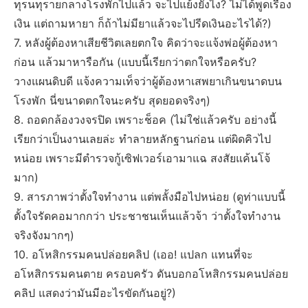
ทุรนทุรายกลางโรงพักไปแล้ว จะไปแย้งยังไง? ไม่ได้พูดเรื่อง
เงิน แต่ถามหายา ก็ถ้าไม่มียาแล้วจะไปรีดเงินอะไรได้?)
7. หลังผู้ต้องหาเสียชีวิตเลยตกใจ คิดว่าจะแจ้งพ่อผู้ต้องหา
ก่อน แล้วมาหารือกัน (แบบนี้เรียกว่าตกใจหรือครับ?
วางแผนดิบดี แจ้งความเท็จว่าผู้ต้องหาเสพยาเกินขนาดบน
โรงพัก นี่ขนาดตกใจนะครับ สุดยอดจริงๆ)
8. ถอดกล้องวงจรปิด เพราะช็อค (ไม่ใช่แล้วครับ อย่างนี้
เรียกว่าเป็นงานเลยล่ะ ทำลายหลักฐานก่อน แต่ผิดคิวไป
หน่อย เพราะมีตำรวจกู้เซิฟเวอร์เอามาแฉ สงสัยแค้นโจ้
มาก)
9. สารภาพว่าตั้งใจทำงาน แต่พลั้งมือไปหน่อย (ดูท่าแบบนี้
ตั้งใจรัดคอมากกว่า ประชาชนเห็นแล้วจ้า ว่าตั้งใจทำงาน
จริงจังมากๆ)
10. อโหสิกรรมคนปล่อยคลิป (เออ! แปลก แทนที่จะ
อโหสิกรรมคนตาย ครอบครัว ดันบอกอโหสิกรรมคนปล่อย
คลิป แสดงว่ามันมีอะไรขัดกันอยู่?)