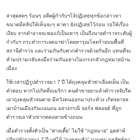
ล่าสุดสดๆ ร้อนๆ อดีตผู้กำกับฯโจ้ปฏิเสธทุกข้อกล่าวหา
ขนาดมีคลิปให้เห็นจะๆ คาตา ยังปฏิเสธไว้ก่อน รอให้เรื่อง
เงียบ จากดำอาจจะพอแก้เป็นเทาๆ เป็นถึงนายตำรวจระดับผู้
กำกับฯ กระทำการเจตนาฆ่าโดยทารุณโหดร้ายบนพื้นที่
สถานีตำรวจ และร่วมกันกับพวกตำรวจด้วยกันอีก แทนที่จะ
ห้ามปรามกลับลงมือร่วมกันอย่างไม่เกรงกลัวกฎหมายบ้าน
เมือง
ใช้เวลาปฏิรูปตำรวจมา 7 ปี ได้ถุงคลุมหัวฆ่าเลือดเย็น เป็น
คำตอบ หากไปเกิดที่อเมริกา คนดำขายยาแล้วตำรวจจับรีด
เอาถุงคลุมหัวจนตาย มีหวังคนออกมาประท้วง เกิดจลาจล
เผาบ้านเมืองกันแน่นอน อย่างกรณี จอร์จ ฟลอยด์ ที่ถูก
ตำรวจเอาหัวเข่ากดคอตายข้างถนน
เมื่อตำรวจตั้งตัวเป็น “ศาลเตี้ย” ไม่ใช้ “กฎหมาย” อุตส่าห์
ปฏิรูปตำรวจมา 7 ปี แต่ได้ “ถุงคลุมหัว“ มาแทน ผลลัพธ์คง