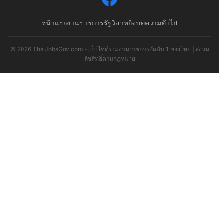
หน้าแรก
งานราชการ
รัฐวิสาหกิจ
บทความทั่วไป
© 2026 ThaiJobsGov.com - เว็บไซต์รวมงานราชการอันดับ 1 ของไทย | สงวน
ลิขสิทธิ์ตามกฎหมาย