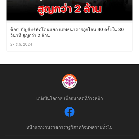
ช็อก! บัญชีบริษัทโดนแฮก แอพธนาคารถูกโอน 40 ครั้งใน 30
วินาที สูญกว่า 2 ล้าน
27 ธ.ค. 2024
แบ่งปันโอกาส เพื่ออนาคตที่ก้าวหน้า
หน้าแรก
งานราชการ
รัฐวิสาหกิจ
บทความทั่วไป