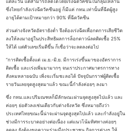
แต่ละวัน แต่สามารถลดได้โดยเร่งฉีดวัคซีนในกลุ่มเหล่านี้
ซึ่งไทยกำลังเร่งฉีดวัคซีนอยู่ ก็มีแค่ กทม.เท่านั้นที่ฉีดผู้สูง
อายุได้ตามเป้าหมายกว่า 90% ที่ฉีดวัคซีน
ส่วนต่างจังหวัดอัตรายังต่ำ จึงต้องเร่งฉีดเพื่อกดการเสียชีวิต
ลงให้ลงมาอยู่ในประสิทธิผลการล็อกดาวน์ลดติดเชื้อ 25%
ให้ได้ แต่ตัวเลขเริ่มดีขึ้น ก็เชื่อว่าจะลดลงต่อไป
“การติดเชื้อตั้งแต่ เม.ย.-มิ.ย. มีการเร่งขึ้นมาของอัตราการ
ติดเชื้อ และเร่งเพิ่มมามากๆ จนเราประกาศมาตรการทาง
สังคมหลายฉบับ เพิ่งจะเริ่มชะลอได้ ปัจจุบันกราฟผู้ติดเชื้อ
รายวันเลยจุดสูงสุดมาแล้ว ขณะนี้กำลังค่อยๆ ลงมา
ซึ่ง กทม.และปริมณฑลก็มีลักษณะผ่านจุดสูงสุดไปแล้ว และ
ค่อยๆ ย่อตัวลงเช่นเดียวกับต่างจังหวัด ซึ่งหมายถึงว่า
ประเทศไทยขณะนี้น่าจะผ่านจุดสูงสุดไปแล้ว และกำลังอยู่ใน
ช่วงมีการระบาดอย่างต่อเนื่อง แต่แนวโน้มทิศทางค่อยๆ
ลดลง ยังต้องขอความร่วมมือประชาชน กิจการต่างๆ ให้