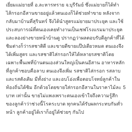
เยี่ยมแม่ยายที่ อ.ละหารทราย จ.บุรีรัมย์ ซึ่งแม่ยายก็ได้ทำ
ไส้กรอกอีสานขายอยู่แล้วตนเองก็ได้ช่วยทำขาย หลังจาก
กลับมาบ้านที่สุรินทร์ จึงได้นำสูตรแม่ยายมาประยุค และใช้
ประสบการณ์ที่ตนเองเคยทำงานเป็นเชฟโรงแรมมาประยุค
และลองย่างขายหน้าบ้านดู ปรากฏว่าผลตอบรับดีลูกค้าที่ได้
ชิมต่างก็ว่ารสชาติดี และขายดีขายแป๊ปเดียวหมด ตนเองจึง
ได้เพิ่มสูตร และรสชาติไส่กรอกให้ได้หลายรสชาติโดย
เฉพาะพื้นเพที่บ้านตนเองส่วนใหญ่เป็นคนอีสาน อาหารหลัก
ที่ลูกค้าชอบคือลาบ ตนเองจึงเพิ่ม รสชาติไส่กรอก รสลาบ
และรสดังเดิม มีทั้งย่าง และอบโอ่งเพื่อตอบโจทย์ลูกค้าใน
ท้องถิ่นได้ชิม อีกด้วยโดยขายใส่กรอกอีสานในราคาไม้ละ 5
บาท เท่านั้น ขายไม่แพงเพราะตนเองเข้าใจถึงความรู้สึก
ของลูกค้าว่าช่วงนี้โรคระบาด ทุกคนได้รับผลกระทบกันทั่ว
หน้า ลูกค้าอยู่ได้เราก็อยู่ได้ช่วยๆ กันไป