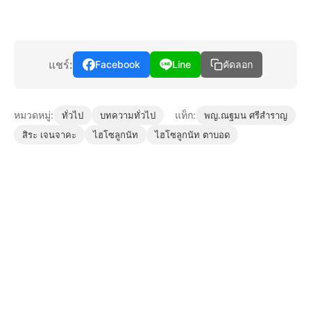
แชร์:
Facebook
Line
คัดลอก
หมวดหมู่:
แท็ก:
ทั่วไป
บทความทั่วไป
พญ.ณฐมน ศรีสำราญ
สิระ เจนจาคะ
ไฮโซลูกนัท
ไฮโซลูกนัท ตาบอด