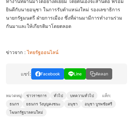
ทำงานที่ผ่านมาได้อย่างดีเยี่ยม โดยตนเองจะสานต่อ พร้อม
ยินดีกับนายอนุชา ในการรับตำแหน่งใหม่ รองเลขาธิการ
นายกรัฐมนตรี ฝ่ายการเมือง ซึ่งที่ผ่านมามีการทำงานร่วม
กันมาและให้เกียรติมาโดยตลอด
ข่าวจาก :
ไทยรัฐออนไลน์
แชร์:
Facebook
Line
คัดลอก
หมวดหมู่:
แท็ก:
ข่าวราชการ
ทั่วไป
บทความทั่วไป
ธนกร
ยธนกร วังบุญคงชนะ
อนุชา
อนุชา บูรพชัยศรี
โฆษกรัฐบาลคนใหม่