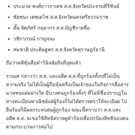
ประมวล พงศ์ถาวราเดช ส.ส.จังหวัดประจวบคีรีขันธ์
ชัยชนะ เดชเดโช ส.ส.จังหวัดนครศรีธรรมราช
ตั๊น จิตภัสร์ กฤดากร ส.ส.บัญชีรายชื่อ
วชิราภรณ์ กาญจนะ
สมชาติ ประดิษฐพร ส.ส.จังหวัดสุราษฎร์ธานี
ถือว่าคดีหุ้นสื่อคำวินิจฉัยถึงที่สุดแล้ว
ราเมศ กล่าวว่า ส.ส. และอดีต ส.ส.ที่ถูกร้องทั้งๆที่ไม่เป็น
ความจริง ไม่ได้เป็นผู้ถือหุ้นหรือเป็นเจ้าของในกิจการสื่อสาร
มวลชนแต่อย่างใด มีบางคนถูกร้องทั้งๆ ที่ไม่มีชื่อปรากฏใน
ทางทะเบียนพาณิชย์แต่ผู้ร้องก็ไม่ได้ตรวจตราให้ละเอียด ไป
ยื่นร้องก็มีผลกระทบต่อผู้ถูกร้อง ขณะนี้ทราบว่า ส.ส.และ
อดีต ส.ส. จะขอใช้สิทธิตรวจดูคำร้องเพื่อปกป้องสิทธิของตน
ตามกระบวนการต่อไป