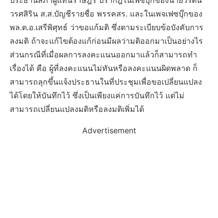
ประธานสภาผู้แทนราษฎร ปรากฎในเฟซบุ๊กของนายวิรัตน์
วรศสิริน ส.ส.บัญชีรายชื่อ พรรคสร. และในเพจเฟซบุ๊กของ
พล.ต.อ.เสรีพิศุทธ์ ว่าขอแก้มติ ซึ่งตามระเบียบข้อบังคับการ
ลงมติ ถ้าจะแก้ไขต้องแก้ก่อนมีผลว่ามติออกมาเป็นอย่างไร
ส่วนกรณีที่เมื่อผลการลงคะแนนออกมาแล้วก็สามารถทำ
เรื่องได้ คือ ผู้ที่ลงคะแนนไม่ทันหรือลงคะแนนผิดพลาด ก็
สามารถลุกขึ้นแจ้งประธานในที่ประชุมเพื่อขอเปลี่ยนแปลง
ได้โดยให้บันทึกไว้ ซึ่งเป็นเพียงแค่การบันทึกไว้ แต่ไม่
สามารถเปลี่ยนแปลงมติหรือลงมติเพิ่มได้
Advertisement