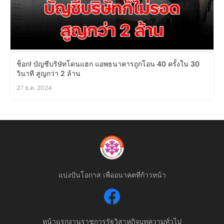
ช็อก! บัญชีบริษัทโดนแฮก แอพธนาคารถูกโอน 40 ครั้งใน 30
วินาที สูญกว่า 2 ล้าน
27 ธ.ค. 2024
แบ่งปันโอกาส เพื่ออนาคตที่ก้าวหน้า
หน้าแรก
งานราชการ
รัฐวิสาหกิจ
บทความทั่วไป