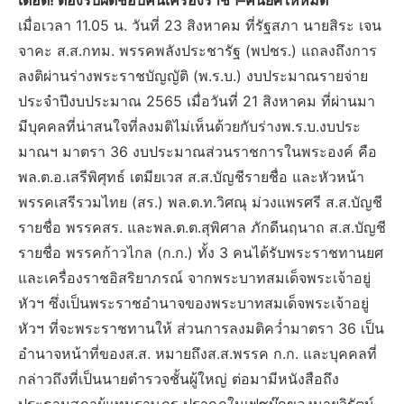
เดือด! ต้องรับผิดชอบคืนเครื่องราชฯ–คืนยศให้หมด
เมื่อเวลา 11.05 น. วันที่ 23 สิงหาคม ที่รัฐสภา นายสิระ เจน
จาคะ ส.ส.กทม. พรรคพลังประชารัฐ (พปชร.) แถลงถึงการ
ลงติผ่านร่างพระราชบัญญัติ (พ.ร.บ.) งบประมาณรายจ่าย
ประจำปีงบประมาณ 2565 เมื่อวันที่ 21 สิงหาคม ที่ผ่านมา
มีบุคคลที่น่าสนใจที่ลงมติไม่เห็นด้วยกับร่างพ.ร.บ.งบประ
มาณฯ มาตรา 36 งบประมาณส่วนราชการในพระองค์ คือ
พล.ต.อ.เสรีพิศุทธ์ เตมียเวส ส.ส.บัญชีรายชื่อ และหัวหน้า
พรรคเสรีรวมไทย (สร.) พล.ต.ท.วิศณุ ม่วงแพรศรี ส.ส.บัญชี
รายชื่อ พรรคสร. และพล.ต.ต.สุพิศาล ภักดีนฤนาถ ส.ส.บัญชี
รายชื่อ พรรคก้าวไกล (ก.ก.) ทั้ง 3 คนได้รับพระราชทานยศ
และเครื่องราชอิสริยาภรณ์ จากพระบาทสมเด็จพระเจ้าอยู่
หัวฯ ซึ่งเป็นพระราชอำนาจของพระบาทสมเด็จพระเจ้าอยู่
หัวฯ ที่จะพระราชทานให้ ส่วนการลงมติคว่ำมาตรา 36 เป็น
อำนาจหน้าที่ของส.ส. หมายถึงส.ส.พรรค ก.ก. และบุคคลที่
กล่าวถึงที่เป็นนายตำรวจชั้นผู้ใหญ่ ต่อมามีหนังสือถึง