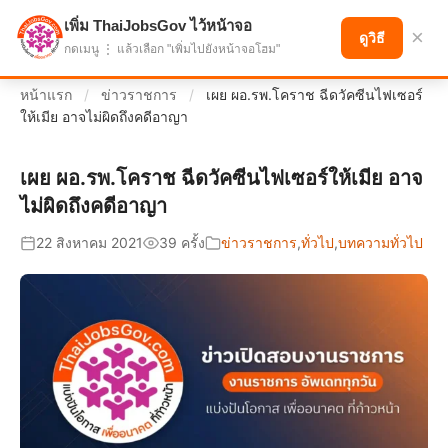
เพิ่ม ThaiJobsGov ไว้หน้าจอ
แบ่งปันโอกาส เพื่ออนาคตที่ก้าวหน้า
×
ดูวิธี
กดเมนู ⋮ แล้วเลือก "เพิ่มไปยังหน้าจอโฮม"
หน้าแรก
/
ข่าวราชการ
/
เผย ผอ.รพ.โคราช ฉีดวัคซีนไฟเซอร์
ให้เมีย อาจไม่ผิดถึงคดีอาญา
เผย ผอ.รพ.โคราช ฉีดวัคซีนไฟเซอร์ให้เมีย อาจ
ไม่ผิดถึงคดีอาญา
22 สิงหาคม 2021
39 ครั้ง
ข่าวราชการ
,
ทั่วไป
,
บทความทั่วไป