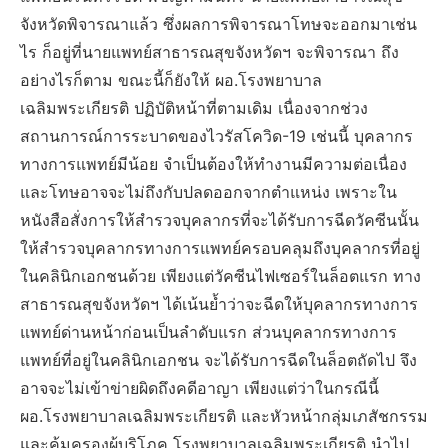
จังหวัดพิจารณาแล้ว ซึ่งผลการพิจารณาโทษจะออกมาเช่น
ไร ก็อยู่ที่นายแพทย์สาธารณสุขจังหวัดฯ จะพิจารณา ถึง
อย่างไรก็ตาม ขณะนี้ก็ยังให้ ผอ.โรงพยาบาล
เฉลิมพระเกียรติ ปฏิบัติหน้าที่ตามเดิม เนื่องจากช่วง
สถานการณ์การระบาดของไวรัสโควิด-19 เช่นนี้ บุคลากร
ทางการแพทย์มีน้อย จำเป็นต้องให้ทำงานมีความต่อเนื่อง
และโทษอาจจะไม่ถึงกับปลดออกจากตำแหน่ง เพราะใน
หนังสือสั่งการให้สำรวจบุคลากรที่จะได้รับการฉีดวัคซีนนั้น
ให้สำรวจบุคลากรทางการแพทย์ครอบคลุมถึงบุคลากรที่อยู่
ในคลินิกเอกชนด้วย เพียงแต่วัคซีนไฟเซอร์ในล็อตแรก ทาง
สาธารณสุขจังหวัดฯ ได้เน้นย้ำว่าจะฉีดให้บุคลากรทางการ
แพทย์ด่านหน้าก่อนเป็นลำดับแรก ส่วนบุคลากรทางการ
แพทย์ที่อยู่ในคลินิกเอกชน จะได้รับการฉีดในล็อตถัดไป จึง
อาจจะไม่เข้าข่ายผิดถึงคดีอาญา เพียงแต่ว่าในกรณีนี้
ผอ.โรงพยาบาลเฉลิมพระเกียรติ และหัวหน้ากลุ่มเภสัชกรรม
และคุ้มครองผู้บริโภค โรงพยาบาลเฉลิมพระเกียรติ นำไป