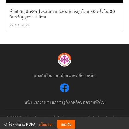
ช็อก! บัญชีบริษัทโดนแฮก แอพธนาคารถูกโอน 40 ครั้งใน 30
วินาที สูญกว่า 2 ล้าน
27 ธ.ค. 2024
แบ่งปันโอกาส เพื่ออนาคตที่ก้าวหน้า
หน้าแรก
งานราชการ
รัฐวิสาหกิจ
บทความทั่วไป
© 2026 ThaiJobsGov.com - เว็บไซต์รวมงานราชการอันดับ 1 ของไทย | สงวน
ลิขสิทธิ์ตามกฎหมาย
🍪 ใช้คุกกี้ตาม PDPA -
นโยบายฯ
ยอมรับ