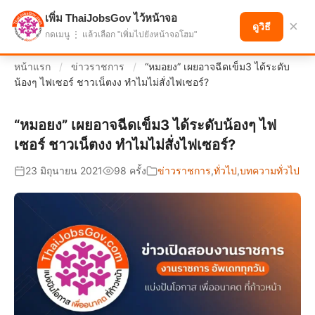
เพิ่ม ThaiJobsGov ไว้หน้าจอ
แบ่งปันโอกาส เพื่ออนาคตที่ก้าวหน้า
×
ดูวิธี
กดเมนู ⋮ แล้วเลือก "เพิ่มไปยังหน้าจอโฮม"
หน้าแรก
/
ข่าวราชการ
/
“หมอยง” เผยอาจฉีดเข็ม3 ได้ระดับ
น้องๆ ไฟเซอร์ ชาวเน็ตงง ทำไมไม่สั่งไฟเซอร์?
“หมอยง” เผยอาจฉีดเข็ม3 ได้ระดับน้องๆ ไฟ
เซอร์ ชาวเน็ตงง ทำไมไม่สั่งไฟเซอร์?
23 มิถุนายน 2021
98 ครั้ง
ข่าวราชการ
,
ทั่วไป
,
บทความทั่วไป