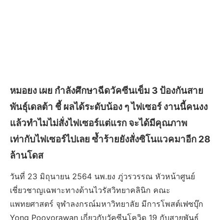
หมอยง เผย กำลังศึกษาฉีดวัคซีนเข็ม 3 ป้องกันสาย
พันธุ์เดลต้า ชี้ ผลได้ระดับน้อง ๆ ไฟเซอร์ งานนี้คนงง
แล้วทำไมไม่สั่งไฟเซอร์แต่แรก จะได้มีคุณภาพ
เท่ากับไฟเซอร์ไปเลย ซ้ำร้ายยังสั่งซิโนแวคมาอีก 28
ล้านโดส
วันที่ 23 มิถุนายน 2564 นพ.ยง ภู่วรวรรณ หัวหน้าศูนย์
เชี่ยวชาญเฉพาะทางด้านไวรัสวิทยาคลินิก คณะ
แพทยศาสตร์ จุฬาลงกรณ์มหาวิทยาลัย มีการโพสต์เฟซบุ๊ก
Yong Poovorawan เกี่ยวกับวัคซีนโควิด 19 กับสายพันธุ์