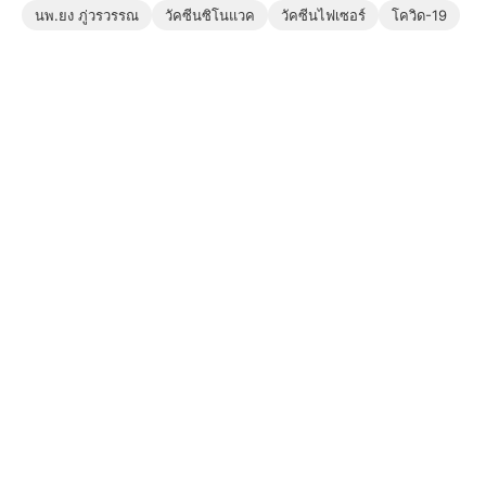
นพ.ยง ภู่วรวรรณ
วัคซีนซิโนแวค
วัคซีนไฟเซอร์
โควิด-19