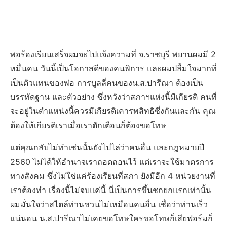
พอร้องเรียนเสร็จผมจะไปแจ้งความที่ จ.ราชบุรี พยานผมมี 2
หมื่นคน วันนี้เป็นโอกาสดีของคนพิการ และผมปลื้มใจมากที่
เป็นตัวแทนของพ่อ การบูลลี่คนของน.ส.ปารีณา ต้องเป็น
บรรทัดฐาน และตัวอย่าง ซึ่งหวังว่าสภาฯแห่งนี้มีเกียรติ คนที่
จะอยู่ในตำแหน่งนี้ควรมีเกียรติเคารพสิทธิซึ่งกันและกัน คุณ
ต้องให้เกียรติเราเมื่อเราตักเตือนก็ต้องขอโทษ
แต่คุณกลับไม่ทำเช่นนั้นยังไปไล่ว่าคนอื่น และกฎหมายปี
2560 ไม่ได้ให้อำนาจเราถอดถอนไว้ แต่เราจะใช้มาตรการ
ทางสังคม ซึ่งไม่ใช่แค่ร้องเรียนที่สภา ยังมีอีก 4 หน่วยงานที่
เราต้องทำ เรื่องนี้ไม่จบแค่นี้ นี่เป็นการขึ้นชกยกแรกเท่านั้น
ผมมั่นใจว่าสไตล์ท่านชวนไม่เหมือนคนอื่น เชื่อว่าท่านเร็ว
แน่นอน น.ส.ปารีณาไม่เคยขอโทษใครขอโทษก็เสียฟอร์มก็