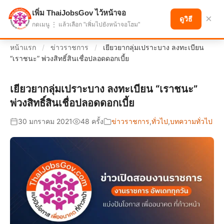
เพิ่ม ThaiJobsGov ไว้หน้าจอ
แบ่งปันโอกาส เพื่ออนาคตที่ก้าวหน้า
×
ดูวิธี
กดเมนู ⋮ แล้วเลือก "เพิ่มไปยังหน้าจอโฮม"
หน้าแรก
/
ข่าวราชการ
/
เยียวยากลุ่มเปราะบาง ลงทะเบียน
“เราชนะ” พ่วงสิทธิ์สินเชื่อปลอดดอกเบี้ย
เยียวยากลุ่มเปราะบาง ลงทะเบียน “เราชนะ”
พ่วงสิทธิ์สินเชื่อปลอดดอกเบี้ย
30 มกราคม 2021
48 ครั้ง
ข่าวราชการ
,
ทั่วไป
,
บทความทั่วไป