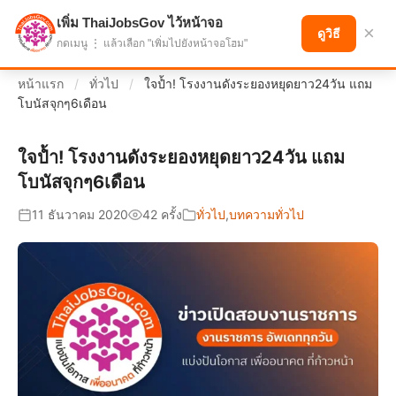
เพิ่ม ThaiJobsGov ไว้หน้าจอ
แบ่งปันโอกาส เพื่ออนาคตที่ก้าวหน้า
×
ดูวิธี
กดเมนู ⋮ แล้วเลือก "เพิ่มไปยังหน้าจอโฮม"
หน้าแรก
/
ทั่วไป
/
ใจป้ำ! โรงงานดังระยองหยุดยาว24วัน แถม
โบนัสจุกๆ6เดือน
ใจป้ำ! โรงงานดังระยองหยุดยาว24วัน แถม
โบนัสจุกๆ6เดือน
11 ธันวาคม 2020
42 ครั้ง
ทั่วไป
,
บทความทั่วไป