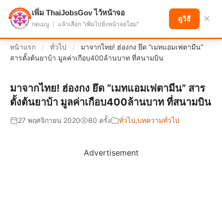
เพิ่ม ThaiJobsGov ไว้หน้าจอ
แบ่งปันโอกาส เพื่ออนาคตที่ก้าวหน้า
×
ดูวิธี
กดเมนู ⋮ แล้วเลือก "เพิ่มไปยังหน้าจอโฮม"
หน้าแรก
/
ทั่วไป
/
มาจากไทย! ฮ่องกง ยึด “เมทแอมเฟตามีน”
สารตั้งต้นยาบ้า มูลค่าเกือบ400ล้านบาท ที่สนามบิน
มาจากไทย! ฮ่องกง ยึด “เมทแอมเฟตามีน” สาร
ตั้งต้นยาบ้า มูลค่าเกือบ400ล้านบาท ที่สนามบิน
27 พฤศจิกายน 2020
80 ครั้ง
ทั่วไป
,
บทความทั่วไป
Advertisement