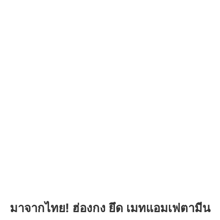
มาจากไทย! ฮ่องกง ยึด เมทแอมเฟตามีน