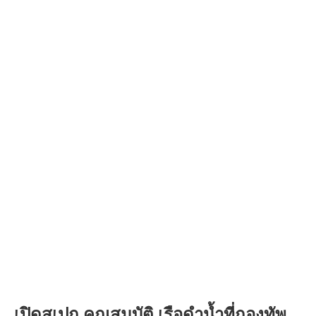
เปิดสเปก คุณสมบัติ เรือดำน้ำที่กองทัพ