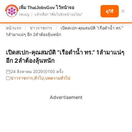
เพิ่ม ThaiJobsGov ไว้หน้าจอ
แบ่งปันโอกาส เพื่ออนาคตที่ก้าวหน้า
×
ดูวิธี
กดเมนู ⋮ แล้วเลือก "เพิ่มไปยังหน้าจอโฮม"
หน้าแรก
/
ข่าวราชการ
/
เปิดสเปก-คุณสมบัติ “เรือดำน้ำ ทร.”
1ลำมาแน่ๆ อีก 2ลำต้องลุ้นหนัก
เปิดสเปก-คุณสมบัติ “เรือดำน้ำ ทร.” 1ลำมาแน่ๆ
อีก 2ลำต้องลุ้นหนัก
24 สิงหาคม 2020
100 ครั้ง
ข่าวราชการ
,
ทั่วไป
,
บทความทั่วไป
Advertisement