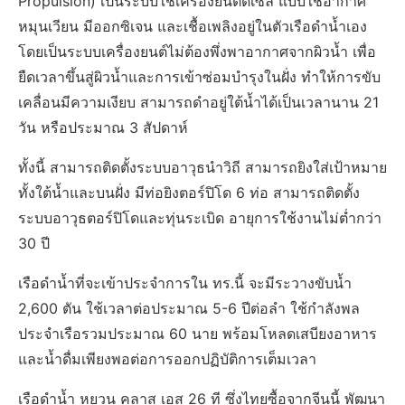
Propulsion) เป็นระบบใช้เครื่องยนต์ดีเซล แบบใช้อากาศ
หมุนเวียน มีออกซิเจน และเชื้อเพลิงอยู่ในตัวเรือดำน้ำเอง
โดยเป็นระบบเครื่องยนต์ไม่ต้องพึ่งพาอากาศจากผิวน้ำ เพื่อ
ยืดเวลาขึ้นสู่ผิวน้ำและการเข้าซ่อมบำรุงในฝั่ง ทำให้การขับ
เคลื่อนมีความเงียบ สามารถดำอยู่ใต้น้ำได้เป็นเวลานาน 21
วัน หรือประมาณ 3 สัปดาห์
ทั้งนี้ สามารถติดตั้งระบบอาวุธนำวิถี สามารถยิงใส่เป้าหมาย
ทั้งใต้น้ำและบนฝั่ง มีท่อยิงตอร์ปิโด 6 ท่อ สามารถติดตั้ง
ระบบอาวุธตอร์ปิโดและทุ่นระเบิด อายุการใช้งานไม่ต่ำกว่า
30 ปี
เรือดำน้ำที่จะเข้าประจำการใน ทร.นี้ จะมีระวางขับน้ำ
2,600 ตัน ใช้เวลาต่อประมาณ 5-6 ปีต่อลำ ใช้กำลังพล
ประจำเรือรวมประมาณ 60 นาย พร้อมโหลดเสบียงอาหาร
และน้ำดื่มเพียงพอต่อการออกปฏิบัติการเต็มเวลา
เรือดำน้ำ หยวน คลาส เอส 26 ที ซึ่งไทยซื้อจากจีนนี้ พัฒนา