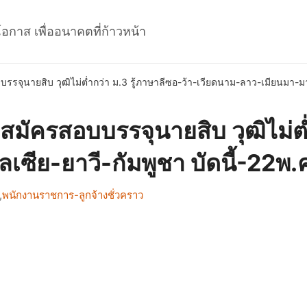
โอกาส เพื่ออนาคตที่ก้าวหน้า
จุนายสิบ วุฒิไม่ต่ำกว่า ม.3 รู้ภาษาลีซอ-ว้า-เวียดนาม-ลาว-เมียนมา-มาเ
ัครสอบบรรจุนายสิบ วุฒิไม่ต่ำ
ซีย-ยาวี-กัมพูชา บัดนี้-22พ.
,
พนักงานราชการ-ลูกจ้างชั่วคราว