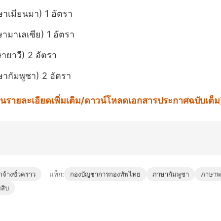
าษาเมียนมา) 1 อัตรา
ษามาเลเซีย) 1 อัตรา
ษายาวี) 2 อัตรา
ษากัมพูชา) 2 อัตรา
ื่ออ่านรายละเอียดเพิ่มเติม/ดาวน์โหลดเอกสารประกาศฉบับเต็ม
แท็ก:
จ้างชั่วคราว
กองบัญชาการกองทัพไทย
ภาษากัมพูชา
ภาษาพ
สิบ