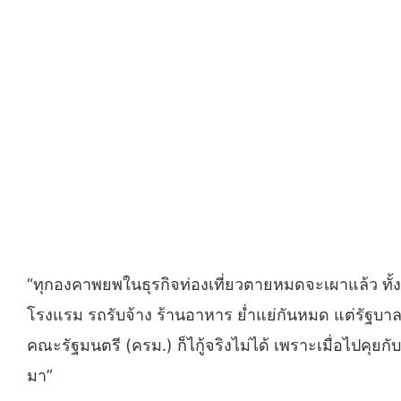
“ทุกองคาพยพในธุรกิจท่องเที่ยวตายหมดจะเผาแล้ว ทั้ง
โรงแรม รถรับจ้าง ร้านอาหาร ย่ำแย่กันหมด แต่รัฐบาลกล
คณะรัฐมนตรี (ครม.) ก็ไกู้จริงไม่ได้ เพราะเมื่อไปค
มา”