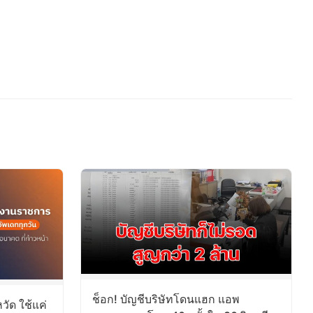
ช็อก! บัญชีบริษัทโดนแฮก แอพ
วัด ใช้แค่