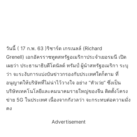
วันนี้
( 17
ก
.
พ
. 63 )
ริชาร์ด
เกรเนลล์
(Richard
Grenell)
เอกอัครราชทูตสหรัฐอเมริกาประจำเยอรมนี
เปิด
เผยว่า
ประธานาธิบดีโดนัลด์
ทรัมป์
ผู้นำสหรัฐอเมริกา
ระบุ
ว่า
จะระงับการแบ่งบันข่าวกรองกับประเทศใดก็ตาม
ที่
อนุญาตให้บริษัทที่ไม่น่าไว้วางใจ
อย่าง
“
หัวเว่ย
”
ซึ่งเป็น
บริษัทเทคโนโลยีและคมนาคมรายใหญ่ของจีน
ติดตั้งโครง
ข่าย
5G
ในประเทศ
เนื่องจากกังวลว่า
จะกระทบต่อความมั่ง
คง
Advertisement