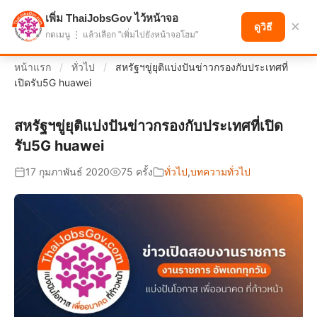
เพิ่ม ThaiJobsGov ไว้หน้าจอ
แบ่งปันโอกาส เพื่ออนาคตที่ก้าวหน้า
×
ดูวิธี
กดเมนู ⋮ แล้วเลือก "เพิ่มไปยังหน้าจอโฮม"
หน้าแรก
/
ทั่วไป
/
สหรัฐฯขู่ยุติแบ่งปันข่าวกรองกับประเทศที่
เปิดรับ5G huawei
สหรัฐฯขู่ยุติแบ่งปันข่าวกรองกับประเทศที่เปิด
รับ5G huawei
17 กุมภาพันธ์ 2020
75 ครั้ง
ทั่วไป
,
บทความทั่วไป