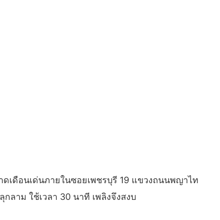
าตลาดเดือนเด่นภายในซอยเพชรบุรี​ 19 แขวงถนนพญาไท​
ุกลาม​ ใช้เวลา​ 30​ นาที เพลิงจึงสงบ​