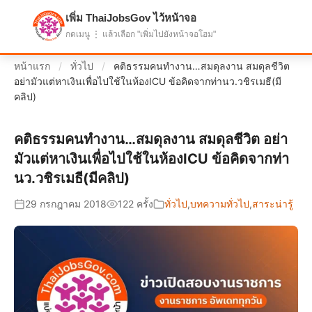
เพิ่ม ThaiJobsGov ไว้หน้าจอ
แบ่งปันโอกาส เพื่ออนาคตที่ก้าวหน้า
กดเมนู ⋮ แล้วเลือก "เพิ่มไปยังหน้าจอโฮม"
หน้าแรก
/
ทั่วไป
/
คติธรรมคนทำงาน…สมดุลงาน สมดุลชีวิต
อย่ามัวแต่หาเงินเพื่อไปใช้ในห้องICU ข้อคิดจากท่านว.วชิรเมธี(มี
คลิป)
คติธรรมคนทำงาน…สมดุลงาน สมดุลชีวิต อย่า
มัวแต่หาเงินเพื่อไปใช้ในห้องICU ข้อคิดจากท่า
นว.วชิรเมธี(มีคลิป)
29 กรกฎาคม 2018
122 ครั้ง
ทั่วไป
,
บทความทั่วไป
,
สาระน่ารู้