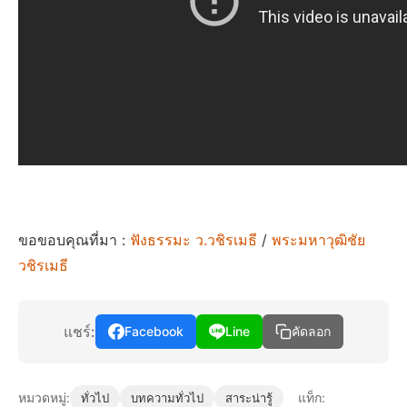
ขอขอบคุณที่มา :
ฟังธรรมะ ว.วชิรเมธี
/
พระมหาวุฒิชัย
วชิรเมธี
แชร์:
Facebook
Line
คัดลอก
หมวดหมู่:
แท็ก:
ทั่วไป
บทความทั่วไป
สาระน่ารู้