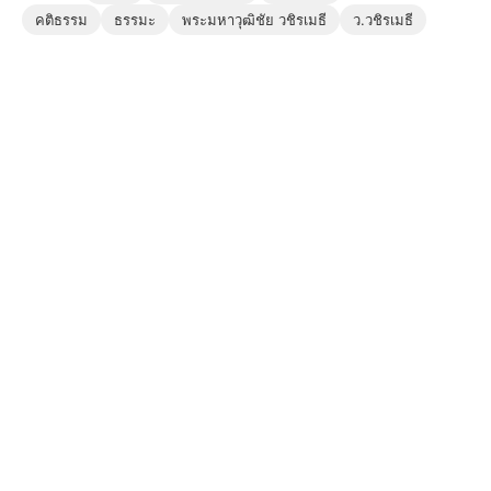
คติธรรม
ธรรมะ
พระมหาวุฒิชัย วชิรเมธี
ว.วชิรเมธี