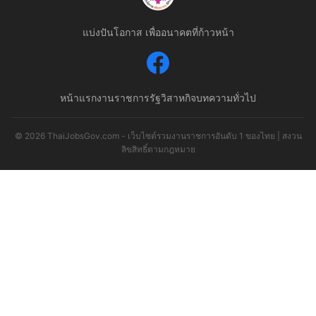
แบ่งปันโอกาส เพื่ออนาคตที่ก้าวหน้า
หน้าแรก
งานราชการ
รัฐวิสาหกิจ
บทความทั่วไป
© 2026 ThaiJobsGov.com - เว็บไซต์รวมงานราชการอันดับ 1 ของไทย | สงวน
ลิขสิทธิ์ตามกฎหมาย