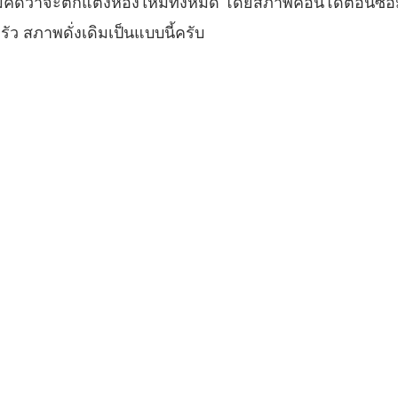
วามคิดว่าจะตกแต่งห้องใหม่ทั้งหมด โดยสภาพคอนโดตอนซื้อ
ัว สภาพดั่งเดิมเป็นแบบนี้ครับ