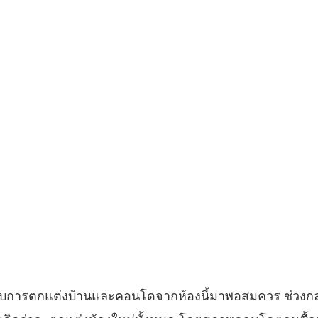
บการตกแต่งบ้านและคอนโดจากห้องนี้มาพอสมควร ช่วงกลางป