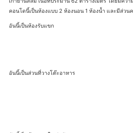
เก่าย่านสีลม เนื้อที่ประมาน 62 ตารางเมตร โดยมีค
คอนโดนี้เป็นห้องแบบ 2 ห้องนอน 1 ห้องน้ำ และมีส่วนคร
อันนี้เป็นห้องรับแขก
อันนี้เป็นส่วนที่วางโต๊ะอาหาร