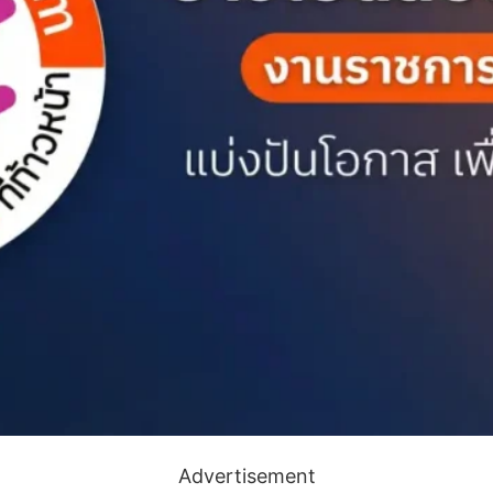
Advertisement