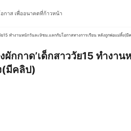
โอกาส เพื่ออนาคตที่ก้าวหน้า
าววัย15 ทำงานหนักวันละ9ชม.แลกกับโอกาสทางการเรียน หลังถูกพ่อแม่ทิ้ง(มีค
‘น้องผักกาด’เด็กสาววัย15 ทำง
ง(มีคลิป)