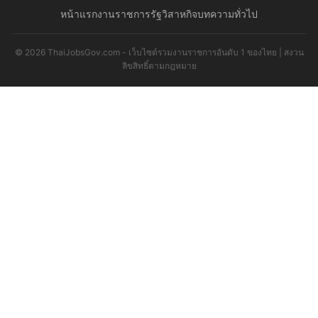
หน้าแรก
งานราชการ
รัฐวิสาหกิจ
บทความทั่วไป
© 2026 ThaiJobsGov.com - เว็บไซต์รวมงานราชการอันดับ 1 ของไทย | สงวน
ลิขสิทธิ์ตามกฎหมาย