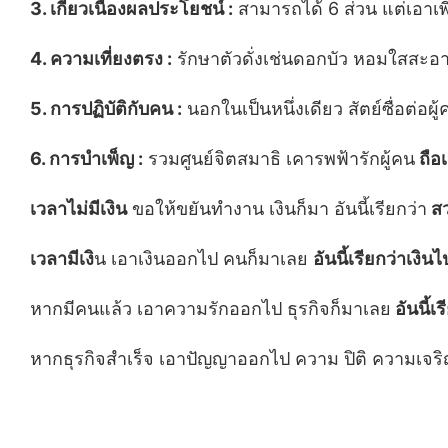
3. เกี่ยวเนื่องผลประโยชน์ :
สามารถได้ 6 ส่วน แต่เอาเพ
4. ความเที่ยงตรง :
รักษาตัวดั่งเช่นดอกบัว หอมใสส
5. การปฏิบัติกับคน :
นอกในเป็นหนึ่งเดียว สัตย์ซื่อต่อผู
6. การบำเพ็ญ :
รวมศูนย์จิตสมาธิ เคารพฟ้ารักผู้คน
ถือ
เวลาไม่มีเงิน
ขอให้ขยันทำงาน เงินก็มา อันนี้เรียกว่า
สว
เวลามีเงิ
น เอาเงินออกไป คนก็มาเลย
อันนี้เรียกว่าเงิ
หากมีคนแล้ว เอาความรักออกไป ธุรกิจก็มาเลย
อันนี้เ
หากธุรกิจสำเร็จ เอาปัญญาออกไป ความ ปิติ ความเจร