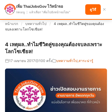
เพิ่ม ThaiJobsGov ไว้หน้าจอ
แบ่งปันโอกาส เพื่ออนาคตที่ก้าวหน้า
×
ดูวิธี
กดเมนู ⋮ แล้วเลือก "เพิ่มไปยังหน้าจอโฮม"
หน้าแรก
/
บทความทั่วไป
/
4 เหตุผล..ทำไมชีวิตคู่ของคุณต้อง
จบลงเพราะโลกโซเชียล!
4 เหตุผล..ทำไมชีวิตคู่ของคุณต้องจบลงเพราะ
โลกโซเชียล!
17 เมษายน 2017
100 ครั้ง
บทความทั่วไป
,
สาระน่ารู้