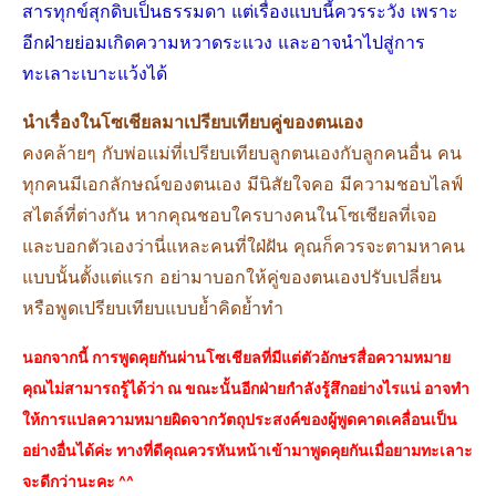
สารทุกข์สุกดิบเป็นธรรมดา แต่เรื่องแบบนี้ควรระวัง เพราะ
อีกฝ่ายย่อมเกิดความหวาดระแวง และอาจนําไปสู่การ
ทะเลาะเบาะแว้งได้
นําเรื่องในโซเชียลมาเปรียบเทียบคู่ของตนเอง
คงคล้ายๆ กับพ่อแม่ที่เปรียบเทียบลูกตนเองกับลูกคนอื่น คน
ทุกคนมีเอกลักษณ์ของตนเอง มีนิสัยใจคอ มีความชอบไลฟ์
สไตล์ที่ต่างกัน หากคุณชอบใครบางคนในโซเชียลที่เจอ
และบอกตัวเองว่านี่แหละคนที่ใฝ่ฝัน คุณก็ควรจะตามหาคน
แบบนั้นตั้งแต่แรก อย่ามาบอกให้คู่ของตนเองปรับเปลี่ยน
หรือพูดเปรียบเทียบแบบย้ำคิดย้ำทํา
นอกจากนี้ การพูดคุยกันผ่านโซเชียลที่มีแต่ตัวอักษรสื่อความหมาย
คุณไม่สามารถรู้ได้ว่า ณ ขณะนั้นอีกฝ่ายกําลังรู้สึกอย่างไรแน่ อาจทํา
ให้การแปลความหมายผิดจากวัตถุประสงค์ของผู้พูดคาดเคลื่อนเป็น
อย่างอื่นได้ค่ะ ทางที่ดีคุณควรหันหน้าเข้ามาพูดคุยกันเมื่อยามทะเลาะ
จะดีกว่านะคะ ^^