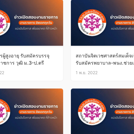
ผู้สูงอายุ รับสมัครบรรจุ
สถาบันจิตเวชศาสตร์สมเด็จเ
าชการ วุฒิ ม.3-ป.ตรี
รับสมัครพยาบาล-พนง.ช่วยเ
คนไข้
022
1 พ.ย. 2022