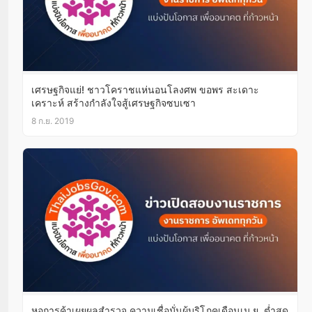
เศรษฐกิจแย่! ชาวโคราชแห่นอนโลงศพ ขอพร สะเดาะ
เคราะห์ สร้างกำลังใจสู้เศรษฐกิจซบเซา
8 ก.ย. 2019
หอการค้าเผยผลสำรวจ ความเชื่อมั่นผู้บริโภคเดือนเม.ย. ต่ำสุด