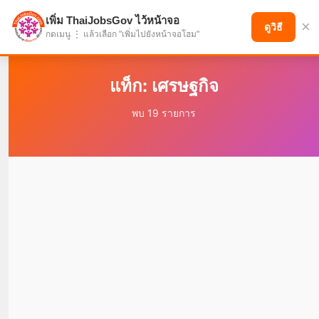
เพิ่ม ThaiJobsGov ไว้หน้าจอ
×
แบ่งปันโอกาส เพื่ออนาคตที่ก้าวหน้า
ดูวิธี
กดเมนู ⋮ แล้วเลือก "เพิ่มไปยังหน้าจอโฮม"
แท็ก: เศรษฐกิจ
พบ 19 รายการ