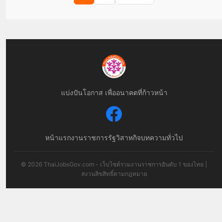
แบ่งปันโอกาส เพื่ออนาคตที่ก้าวหน้า
หน้าแรก
งานราชการ
รัฐวิสาหกิจ
บทความทั่วไป
© 2026 ThaiJobsGov.com - เว็บไซต์รวมงานราชการอันดับ 1 ของไทย |
สงวนลิขสิทธิ์ตามกฎหมาย