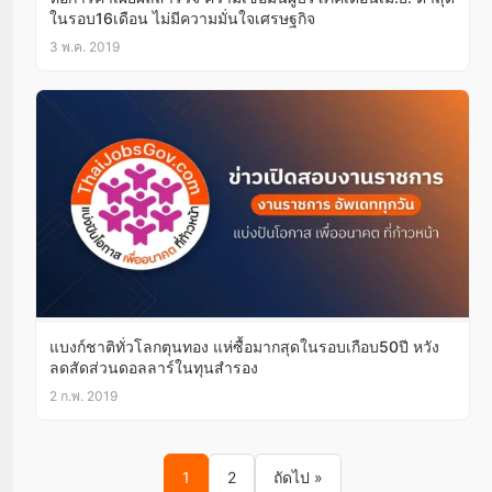
ในรอบ16เดือน ไม่มีความมั่นใจเศรษฐกิจ
3 พ.ค. 2019
แบงก์ชาติทั่วโลกตุนทอง แห่ซื้อมากสุดในรอบเกือบ50ปี หวัง
ลดสัดส่วนดอลลาร์ในทุนสำรอง
2 ก.พ. 2019
Posts pagination
1
2
ถัดไป »