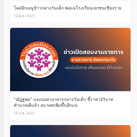
โผล่อีกเมนูข้าวกลางวันเด็ก พ่อแฉโรงเรียนเอกชนเชียงราย
12 ต.ค. 2021
“ณัฏฐพล” แจงปมค่าอาหารกลางวันเด็ก ชี้ราคา21บาท
คำนวณดีแล้ว อนาคตเพิ่มขึ้นอีกแน่
15 ก.พ. 2021