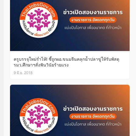
ครูบรรจุใหม่ร่ำไห้! ชี้ถูกผอ.ขนมจีนคลุกน้ำปลาขู่ให้รับพัสดุ
รมว.ศึกษาฯสั่งฟันวินัยร้ายแรง
9 มิ.ย. 2018