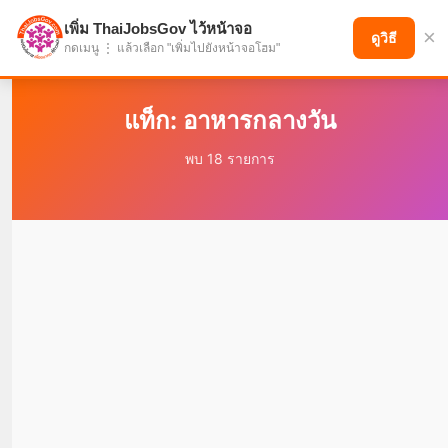
เพิ่ม ThaiJobsGov ไว้หน้าจอ
×
แบ่งปันโอกาส เพื่ออนาคตที่ก้าวหน้า
ดูวิธี
กดเมนู ⋮ แล้วเลือก "เพิ่มไปยังหน้าจอโฮม"
แท็ก: อาหารกลางวัน
พบ 18 รายการ