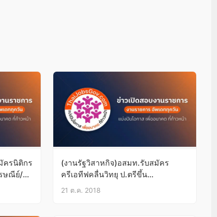
ัครนิติกร
(งานรัฐวิสาหกิจ)อสมท.รับสมัคร
รษณีย์/
ครีเอทีฟคลื่นวิทยุ ป.ตรีขึ้น
ไป+TOEIC450 สมัครทางไปรษณีย์/
21 ต.ค. 2018
ทางอีเมล์ บัดนี้-30ต.ค.61