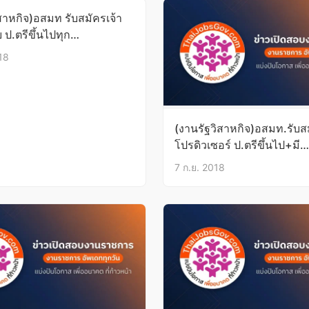
สาหกิจ)อสมท รับสมัครเจ้า
 ป.ตรีขึ้นไปทุก
EIC450+มีประสบการณ์
18
ก.ย.61
(งานรัฐวิสาหกิจ)อสมท.รับส
โปรดิวเซอร์ ป.ตรีขึ้นไป+มี
ประสบการณ์5ปี บัดนี้-19ก.
7 ก.ย. 2018