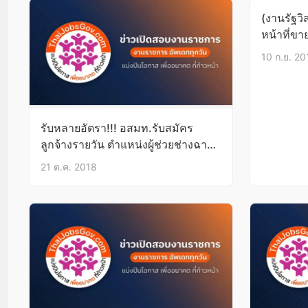
(งานรัฐวิ
หน้าที่ขาย
สาขา+TO
10 ก.ย. 20
บัดนี้-19
รับหลายอัตรา!!! อสมท.รับสมัคร
ลูกจ้างรายวัน ตำแหน่งผู้ช่วยช่างฉาก
วุฒิ ปวส.ทางช่าง บัดนี้-31ต.ค.61
21 ต.ค. 2018
สมัครทางอีเมล์/ทางไปรษณีย์ได้!!