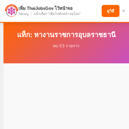
เพิ่ม ThaiJobsGov ไว้หน้าจอ
×
แบ่งปันโอกาส เพื่ออนาคตที่ก้าวหน้า
ดูวิธี
กดเมนู ⋮ แล้วเลือก "เพิ่มไปยังหน้าจอโฮม"
แท็ก: หางานราชการอุบลราชธานี
พบ 53 รายการ