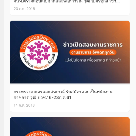
จนท.ตรวจสอบสัญชาติและพฤติการณ์ วุฒิ ป.ตรีทุกสาขา
บัดนี้-10ส.ค.61
20 ก.ค. 2018
กระทรวงเกษตรและสหกรณ์ รับสมัครสอบเป็นพนักงาน
ราชการ วุฒิ ปวช.16-23ก.ค.61
14 ก.ค. 2018