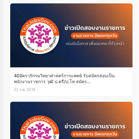
40อัตรา!!กรมวิทยาศาสตร์การแพทย์ รับสมัครสอบเป็น
พนักงานราชการ วุฒิ ป.ตรี/ป.โท สมัคร
ออนไลน์26ก.ค.-3ส.ค.61
22 ก.ค. 2018