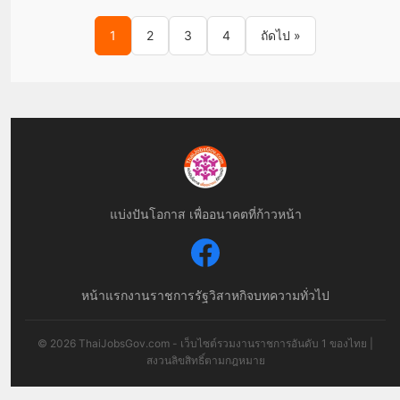
Posts pagination
1
2
3
4
ถัดไป »
แบ่งปันโอกาส เพื่ออนาคตที่ก้าวหน้า
หน้าแรก
งานราชการ
รัฐวิสาหกิจ
บทความทั่วไป
© 2026 ThaiJobsGov.com - เว็บไซต์รวมงานราชการอันดับ 1 ของไทย |
สงวนลิขสิทธิ์ตามกฎหมาย