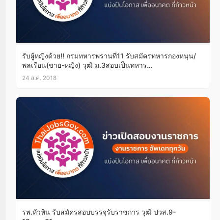
รับผู้หญิงด้วย!! กรมทหารพรานที่11 รับสมัครทหารกองหนุน/
พลเรือน(ชาย-หญิง) วุฒิ ม.3สอบเป็นทหาร
พราน25ส.ค.-5ก.ย.61
24 ส.ค. 2018
รพ.หัวหิน รับสมัครสอบบรรจุรับราชการ วุฒิ ปวส.9-