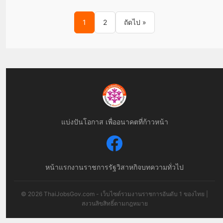
Posts pagination
1
2
ถัดไป »
แบ่งปันโอกาส เพื่ออนาคตที่ก้าวหน้า
หน้าแรก
งานราชการ
รัฐวิสาหกิจ
บทความทั่วไป
© 2026 ThaiJobsGov.com - เว็บไซต์รวมงานราชการอันดับ 1 ของไทย |
สงวนลิขสิทธิ์ตามกฎหมาย