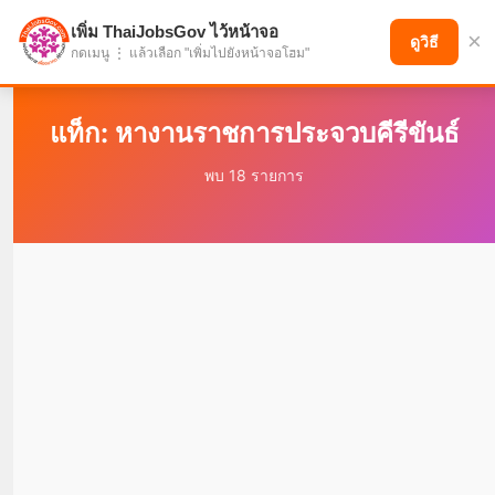
เพิ่ม ThaiJobsGov ไว้หน้าจอ
×
แบ่งปันโอกาส เพื่ออนาคตที่ก้าวหน้า
ดูวิธี
กดเมนู ⋮ แล้วเลือก "เพิ่มไปยังหน้าจอโฮม"
แท็ก: หางานราชการประจวบคีรีขันธ์
พบ 18 รายการ