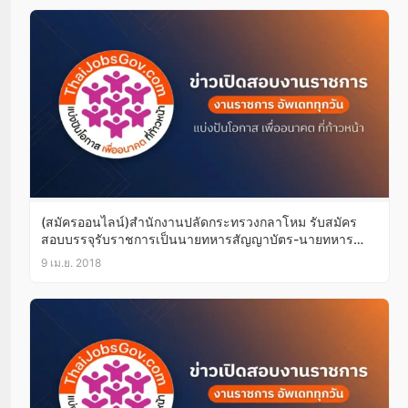
(สมัครออนไลน์)สำนักงานปลัดกระทรวงกลาโหม รับสมัคร
สอบบรรจุรับราชการเป็นนายทหารสัญญาบัตร-นายทหาร
ประทวน-พนักงานราชการ9เม.ย.-9พ.ค.61
9 เม.ย. 2018