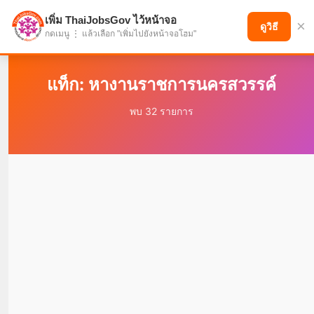
เพิ่ม ThaiJobsGov ไว้หน้าจอ
×
แบ่งปันโอกาส เพื่ออนาคตที่ก้าวหน้า
ดูวิธี
กดเมนู ⋮ แล้วเลือก "เพิ่มไปยังหน้าจอโฮม"
แท็ก: หางานราชการนครสวรรค์
พบ 32 รายการ