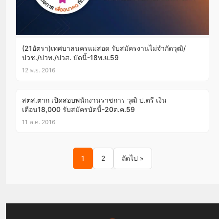
(21อัตรา)เทศบาลนครแม่สอด รับสมัครงานไม่จำกัดวุฒิ/
ปวช./ปวท./ปวส. บัดนี้-18พ.ย.59
12 พ.ย. 2016
สตส.ตาก เปิดสอบพนักงานราชการ วุฒิ ป.ตรี เงิน
เดือน18,000 รับสมัครบัดนี้-20ต.ค.59
11 ต.ค. 2016
Posts pagination
1
2
ถัดไป »