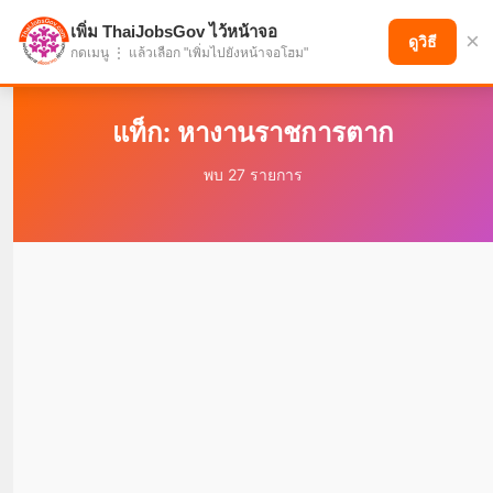
เพิ่ม ThaiJobsGov ไว้หน้าจอ
×
แบ่งปันโอกาส เพื่ออนาคตที่ก้าวหน้า
ดูวิธี
กดเมนู ⋮ แล้วเลือก "เพิ่มไปยังหน้าจอโฮม"
แท็ก: หางานราชการตาก
พบ 27 รายการ