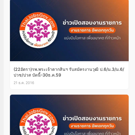
(22อัตรา)รพ.พระเจ้าตากสินฯ รับสมัครงานวุฒิ ป.6/ม.3/ม.6/
ปวช/ปวส บัดนี้-30ธ.ค.59
21 ธ.ค. 2016